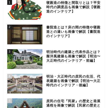
1
寝殿造の特徴と間取りとは？平安
時代の調度品も画像で解説【寝殿
造のインテリア】
2
書院造とは？床の間の特徴や寝殿
造との違いも画像で解説【書院造
のインテリア】
3
明治時代の建築と代表作品とは？
擬洋風建築も画像で解説【明治〜
大正時代のインテリア・前編】
4
明治・大正時代の庶民の生活、代
表建築を画像で解説【明治〜大正
時代のインテリア・後編】
5
庶民の住宅『民家』の歴史と発展
過程を画像で解説【民家の歴史と