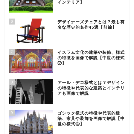
インテリア】
6
デザイナーズチェアとは？最も有
名な歴史的名作45選【前編】
7
イスラム文化の建築や装飾、様式
の特徴を画像で解説【中世の様式
②】
8
アール・デコ様式とは？デザイン
の特徴や代表的な建築とインテリ
アも画像で解説
9
ゴシック様式の特徴や代表的建
築、家具や装飾を画像で解説【中
世の様式④】