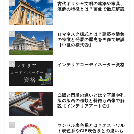
23
古代ギリシャ文明の建築や家具、
装飾の特徴とは？画像で徹底解説
24
ロマネスク様式とは？建築や装飾
の特徴と発展の歴史を画像で解説
【中世の様式③】
25
インテリアコーディネーター資格
26
凸版と凹版の違いとは？平版や孔
版の版画の種類と特徴も画像で解
説【インテリアアート②】
27
マンセル表色系とは？オストワル
ト表色系やCIE表色系との違いも