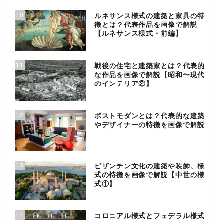
10
ルネサンス様式の建築と家具の特
徴とは？代表作品を画像で解説
【ルネサンス様式・前編】
11
戦後の住宅と建築家とは？代表的
な作品を画像で解説【昭和〜現代
のインテリア②】
12
ポストモダンとは？代表的な建築
やデザイナーの特徴を画像で解説
13
ビザンチン文化の建築や装飾、様
式の特徴を画像で解説【中世の様
式①】
14
コロニアル様式とフェデラル様式