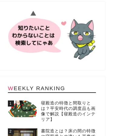
WEEKLY RANKING
寝殿造の特徴と間取りと
1
は？平安時代の調度品も画
像で解説【寝殿造のインテ
リア】
書院造とは？床の間の特徴
2