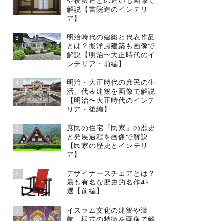
や寝殿造との違いも画像で
解説【書院造のインテリ
ア】
明治時代の建築と代表作品
3
とは？擬洋風建築も画像で
解説【明治〜大正時代のイ
ンテリア・前編】
明治・大正時代の庶民の生
4
活、代表建築を画像で解説
【明治〜大正時代のインテ
リア・後編】
庶民の住宅『民家』の歴史
5
と発展過程を画像で解説
【民家の歴史とインテリ
ア】
デザイナーズチェアとは？
6
最も有名な歴史的名作45
選【前編】
イスラム文化の建築や装
7
飾、様式の特徴を画像で解