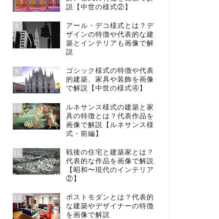
説【中世の様式②】
アール・デコ様式とは？デ
8
ザインの特徴や代表的な建
築とインテリアも画像で解
説
ゴシック様式の特徴や代表
9
的建築、家具や装飾を画像
で解説【中世の様式④】
ルネサンス様式の建築と家
10
具の特徴とは？代表作品を
画像で解説【ルネサンス様
式・前編】
戦後の住宅と建築家とは？
11
代表的な作品を画像で解説
【昭和〜現代のインテリア
②】
ポストモダンとは？代表的
12
な建築やデザイナーの特徴
を画像で解説