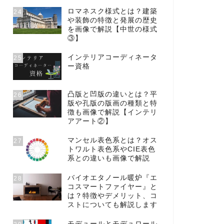
ロマネスク様式とは？建築
24
や装飾の特徴と発展の歴史
を画像で解説【中世の様式
③】
インテリアコーディネータ
25
ー資格
凸版と凹版の違いとは？平
26
版や孔版の版画の種類と特
徴も画像で解説【インテリ
アアート②】
マンセル表色系とは？オス
27
トワルト表色系やCIE表色
系との違いも画像で解説
バイオエタノール暖炉『エ
28
コスマートファイヤー』と
は？特徴やデメリット、コ
ストについても解説します
モデュールとモデュロール