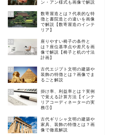
ン・アン様式も画像で解説
数寄屋造とは？代表的な特
19
徴と書院造との違いを画像
で解説【数寄屋造のインテ
リア】
座りやすい椅子の条件と
20
は？座位基準点や差尺を画
像で解説【椅子と机の寸法
計画】
古代エジプト文明の建築や
21
装飾の特徴とは？画像でま
るごと解説
掛け率、利益率とは？実例
22
で覚える計算方法【インテ
リアコーディネーターの実
務①】
古代ギリシャ文明の建築や
23
家具、装飾の特徴とは？画
像で徹底解説