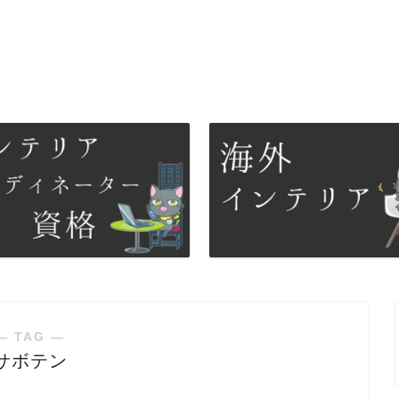
― TAG ―
サボテン