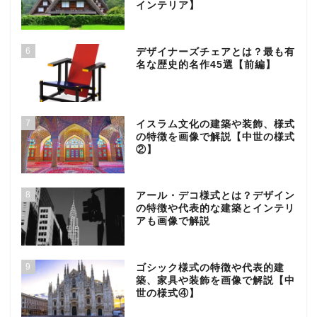
インテリア】
6
デザイナーズチェアとは？最も有
名な歴史的名作45選【前編】
7
イスラム文化の建築や装飾、様式
の特徴を画像で解説【中世の様式
②】
8
アール・デコ様式とは？デザイン
の特徴や代表的な建築とインテリ
アも画像で解説
9
ゴシック様式の特徴や代表的建
築、家具や装飾を画像で解説【中
世の様式④】