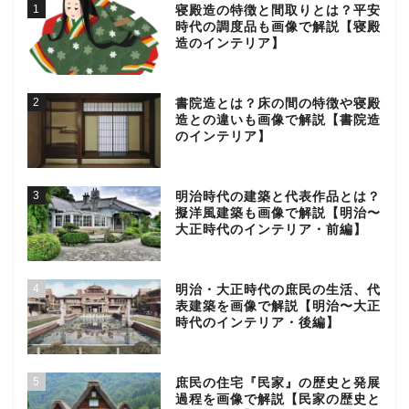
1
寝殿造の特徴と間取りとは？平安
時代の調度品も画像で解説【寝殿
造のインテリア】
2
書院造とは？床の間の特徴や寝殿
造との違いも画像で解説【書院造
のインテリア】
3
明治時代の建築と代表作品とは？
擬洋風建築も画像で解説【明治〜
大正時代のインテリア・前編】
4
明治・大正時代の庶民の生活、代
表建築を画像で解説【明治〜大正
時代のインテリア・後編】
5
庶民の住宅『民家』の歴史と発展
過程を画像で解説【民家の歴史と