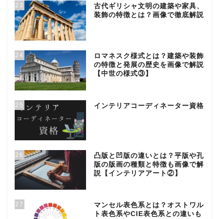
23
古代ギリシャ文明の建築や家具、
装飾の特徴とは？画像で徹底解説
24
ロマネスク様式とは？建築や装飾
の特徴と発展の歴史を画像で解説
【中世の様式③】
25
インテリアコーディネーター資格
26
凸版と凹版の違いとは？平版や孔
版の版画の種類と特徴も画像で解
説【インテリアアート②】
27
マンセル表色系とは？オストワル
ト表色系やCIE表色系との違いも