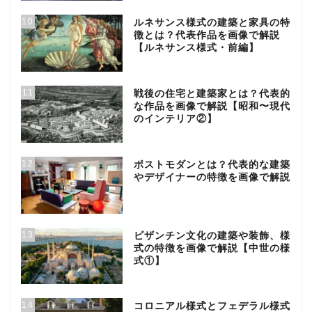
10
ルネサンス様式の建築と家具の特
徴とは？代表作品を画像で解説
【ルネサンス様式・前編】
11
戦後の住宅と建築家とは？代表的
な作品を画像で解説【昭和〜現代
のインテリア②】
12
ポストモダンとは？代表的な建築
やデザイナーの特徴を画像で解説
13
ビザンチン文化の建築や装飾、様
式の特徴を画像で解説【中世の様
式①】
14
コロニアル様式とフェデラル様式