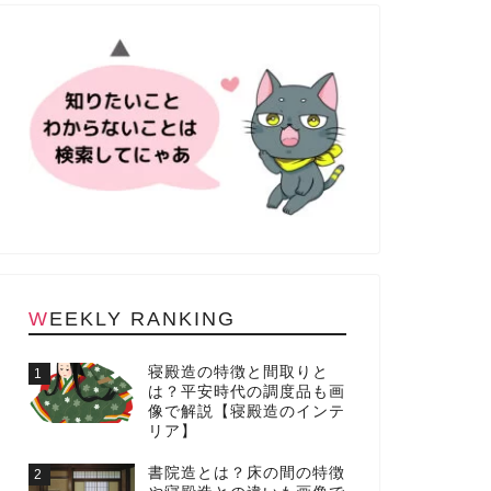
WEEKLY RANKING
寝殿造の特徴と間取りと
1
は？平安時代の調度品も画
像で解説【寝殿造のインテ
リア】
書院造とは？床の間の特徴
2