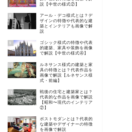
説【中世の様式②】
アール・デコ様式とは？デ
8
ザインの特徴や代表的な建
築とインテリアも画像で解
説
ゴシック様式の特徴や代表
9
的建築、家具や装飾を画像
で解説【中世の様式④】
ルネサンス様式の建築と家
10
具の特徴とは？代表作品を
画像で解説【ルネサンス様
式・前編】
戦後の住宅と建築家とは？
11
代表的な作品を画像で解説
【昭和〜現代のインテリア
②】
ポストモダンとは？代表的
12
な建築やデザイナーの特徴
を画像で解説