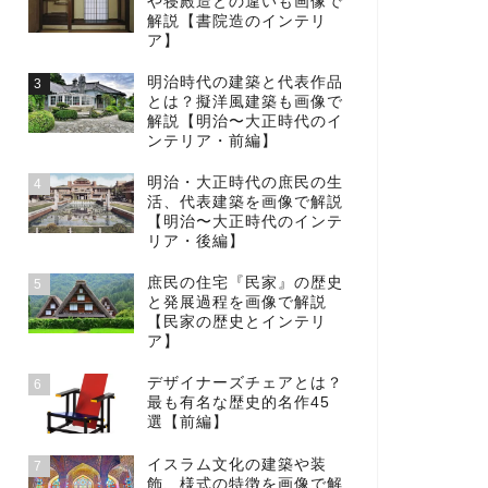
や寝殿造との違いも画像で
解説【書院造のインテリ
ア】
明治時代の建築と代表作品
3
とは？擬洋風建築も画像で
解説【明治〜大正時代のイ
ンテリア・前編】
明治・大正時代の庶民の生
4
活、代表建築を画像で解説
【明治〜大正時代のインテ
リア・後編】
庶民の住宅『民家』の歴史
5
と発展過程を画像で解説
【民家の歴史とインテリ
ア】
デザイナーズチェアとは？
6
最も有名な歴史的名作45
選【前編】
イスラム文化の建築や装
7
飾、様式の特徴を画像で解