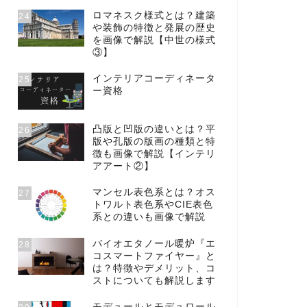
ロマネスク様式とは？建築
24
や装飾の特徴と発展の歴史
を画像で解説【中世の様式
③】
インテリアコーディネータ
25
ー資格
凸版と凹版の違いとは？平
26
版や孔版の版画の種類と特
徴も画像で解説【インテリ
アアート②】
マンセル表色系とは？オス
27
トワルト表色系やCIE表色
系との違いも画像で解説
バイオエタノール暖炉『エ
28
コスマートファイヤー』と
は？特徴やデメリット、コ
ストについても解説します
モデュールとモデュロール