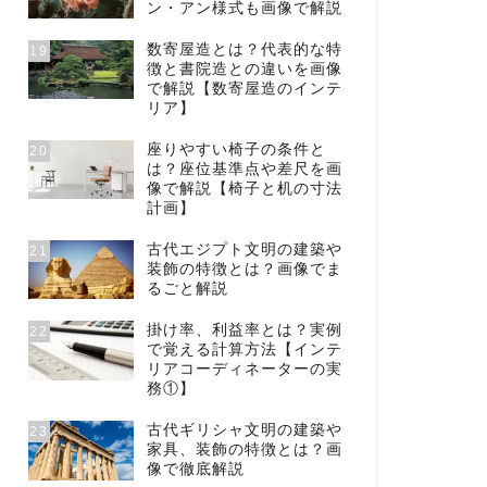
ン・アン様式も画像で解説
数寄屋造とは？代表的な特
19
徴と書院造との違いを画像
で解説【数寄屋造のインテ
リア】
座りやすい椅子の条件と
20
は？座位基準点や差尺を画
像で解説【椅子と机の寸法
計画】
古代エジプト文明の建築や
21
装飾の特徴とは？画像でま
るごと解説
掛け率、利益率とは？実例
22
で覚える計算方法【インテ
リアコーディネーターの実
務①】
古代ギリシャ文明の建築や
23
家具、装飾の特徴とは？画
像で徹底解説