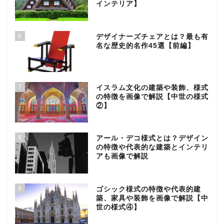
インテリア】
6
デザイナーズチェアとは？最も有
名な歴史的名作45選【前編】
7
イスラム文化の建築や装飾、様式
の特徴を画像で解説【中世の様式
②】
8
アール・デコ様式とは？デザイン
の特徴や代表的な建築とインテリ
アも画像で解説
9
ゴシック様式の特徴や代表的建
築、家具や装飾を画像で解説【中
世の様式④】