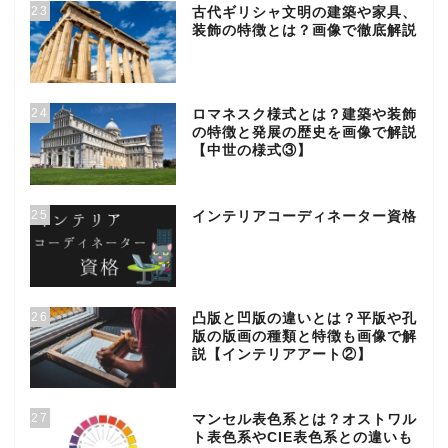
23
古代ギリシャ文明の建築や家具、
装飾の特徴とは？画像で徹底解説
24
ロマネスク様式とは？建築や装飾
の特徴と発展の歴史を画像で解説
【中世の様式③】
25
インテリアコーディネーター資格
26
凸版と凹版の違いとは？平版や孔
版の版画の種類と特徴も画像で解
説【インテリアアート②】
27
マンセル表色系とは？オストワル
ト表色系やCIE表色系との違いも