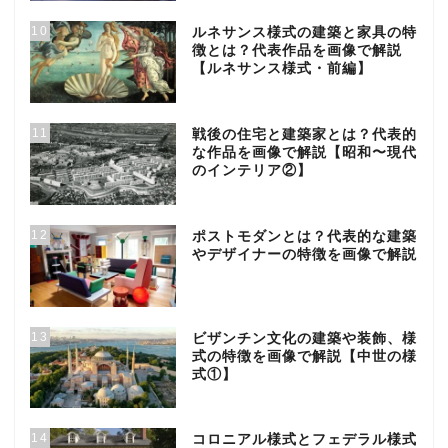
10
ルネサンス様式の建築と家具の特
徴とは？代表作品を画像で解説
【ルネサンス様式・前編】
11
戦後の住宅と建築家とは？代表的
な作品を画像で解説【昭和〜現代
のインテリア②】
12
ポストモダンとは？代表的な建築
やデザイナーの特徴を画像で解説
13
ビザンチン文化の建築や装飾、様
式の特徴を画像で解説【中世の様
式①】
14
コロニアル様式とフェデラル様式