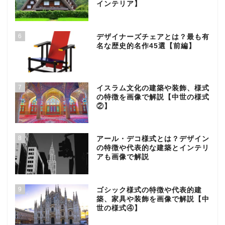
インテリア】
6
デザイナーズチェアとは？最も有
名な歴史的名作45選【前編】
7
イスラム文化の建築や装飾、様式
の特徴を画像で解説【中世の様式
②】
8
アール・デコ様式とは？デザイン
の特徴や代表的な建築とインテリ
アも画像で解説
9
ゴシック様式の特徴や代表的建
築、家具や装飾を画像で解説【中
世の様式④】