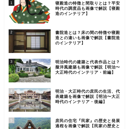
1
寝殿造の特徴と間取りとは？平安
時代の調度品も画像で解説【寝殿
造のインテリア】
2
書院造とは？床の間の特徴や寝殿
造との違いも画像で解説【書院造
のインテリア】
3
明治時代の建築と代表作品とは？
擬洋風建築も画像で解説【明治〜
大正時代のインテリア・前編】
4
明治・大正時代の庶民の生活、代
表建築を画像で解説【明治〜大正
時代のインテリア・後編】
5
庶民の住宅『民家』の歴史と発展
過程を画像で解説【民家の歴史と