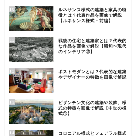
10
ルネサンス様式の建築と家具の特
徴とは？代表作品を画像で解説
【ルネサンス様式・前編】
11
戦後の住宅と建築家とは？代表的
な作品を画像で解説【昭和〜現代
のインテリア②】
12
ポストモダンとは？代表的な建築
やデザイナーの特徴を画像で解説
13
ビザンチン文化の建築や装飾、様
式の特徴を画像で解説【中世の様
式①】
14
コロニアル様式とフェデラル様式