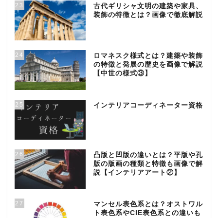
23
古代ギリシャ文明の建築や家具、
装飾の特徴とは？画像で徹底解説
24
ロマネスク様式とは？建築や装飾
の特徴と発展の歴史を画像で解説
【中世の様式③】
25
インテリアコーディネーター資格
26
凸版と凹版の違いとは？平版や孔
版の版画の種類と特徴も画像で解
説【インテリアアート②】
27
マンセル表色系とは？オストワル
ト表色系やCIE表色系との違いも