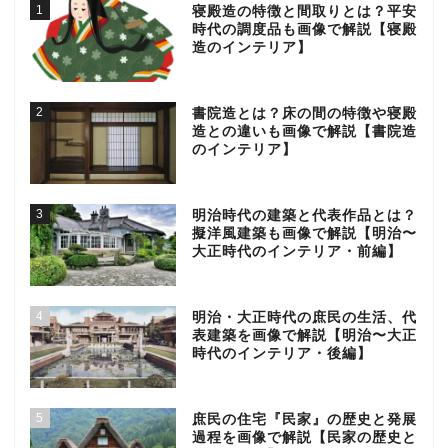
1
寝殿造の特徴と間取りとは？平安
時代の調度品も画像で解説【寝殿
造のインテリア】
2
書院造とは？床の間の特徴や寝殿
造との違いも画像で解説【書院造
のインテリア】
3
明治時代の建築と代表作品とは？
擬洋風建築も画像で解説【明治〜
大正時代のインテリア・前編】
4
明治・大正時代の庶民の生活、代
表建築を画像で解説【明治〜大正
時代のインテリア・後編】
5
庶民の住宅『民家』の歴史と発展
過程を画像で解説【民家の歴史と