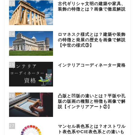
23
古代ギリシャ文明の建築や家具、
装飾の特徴とは？画像で徹底解説
24
ロマネスク様式とは？建築や装飾
の特徴と発展の歴史を画像で解説
【中世の様式③】
25
インテリアコーディネーター資格
26
凸版と凹版の違いとは？平版や孔
版の版画の種類と特徴も画像で解
説【インテリアアート②】
27
マンセル表色系とは？オストワル
ト表色系やCIE表色系との違いも