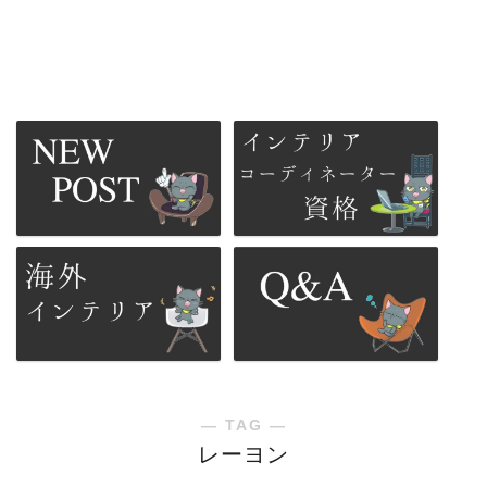
― TAG ―
レーヨン