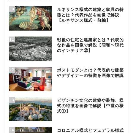
10
ルネサンス様式の建築と家具の特
徴とは？代表作品を画像で解説
【ルネサンス様式・前編】
11
戦後の住宅と建築家とは？代表的
な作品を画像で解説【昭和〜現代
のインテリア②】
12
ポストモダンとは？代表的な建築
やデザイナーの特徴を画像で解説
13
ビザンチン文化の建築や装飾、様
式の特徴を画像で解説【中世の様
式①】
14
コロニアル様式とフェデラル様式