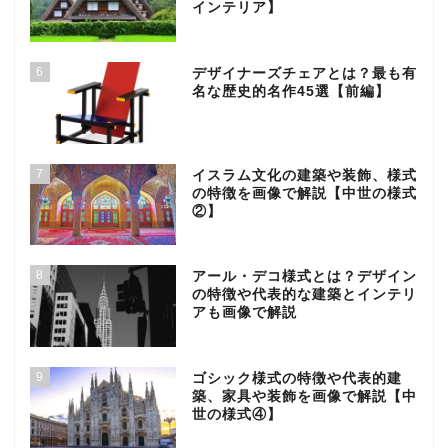
インテリア】
6
デザイナーズチェアとは？最も有
名な歴史的名作45選【前編】
7
イスラム文化の建築や装飾、様式
の特徴を画像で解説【中世の様式
②】
8
アール・デコ様式とは？デザイン
の特徴や代表的な建築とインテリ
アも画像で解説
9
ゴシック様式の特徴や代表的建
築、家具や装飾を画像で解説【中
世の様式④】