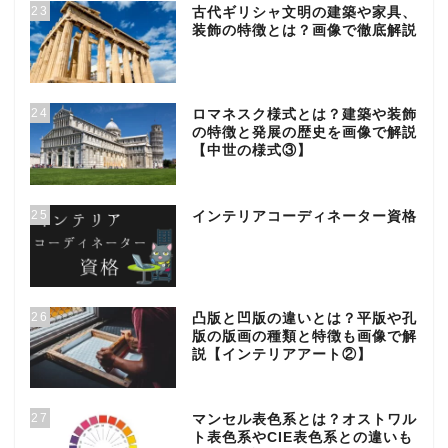
23
古代ギリシャ文明の建築や家具、
装飾の特徴とは？画像で徹底解説
24
ロマネスク様式とは？建築や装飾
の特徴と発展の歴史を画像で解説
【中世の様式③】
25
インテリアコーディネーター資格
26
凸版と凹版の違いとは？平版や孔
版の版画の種類と特徴も画像で解
説【インテリアアート②】
27
マンセル表色系とは？オストワル
ト表色系やCIE表色系との違いも