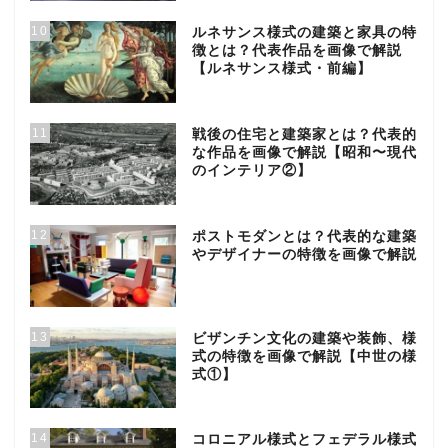
10
ルネサンス様式の建築と家具の特
徴とは？代表作品を画像で解説
【ルネサンス様式・前編】
11
戦後の住宅と建築家とは？代表的
な作品を画像で解説【昭和〜現代
のインテリア②】
12
ポストモダンとは？代表的な建築
やデザイナーの特徴を画像で解説
13
ビザンチン文化の建築や装飾、様
式の特徴を画像で解説【中世の様
式①】
14
コロニアル様式とフェデラル様式