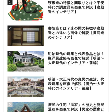
1
寝殿造の特徴と間取りとは？平安
時代の調度品も画像で解説【寝殿
造のインテリア】
2
書院造とは？床の間の特徴や寝殿
造との違いも画像で解説【書院造
のインテリア】
3
明治時代の建築と代表作品とは？
擬洋風建築も画像で解説【明治〜
大正時代のインテリア・前編】
4
明治・大正時代の庶民の生活、代
表建築を画像で解説【明治〜大正
時代のインテリア・後編】
5
庶民の住宅『民家』の歴史と発展
過程を画像で解説【民家の歴史と