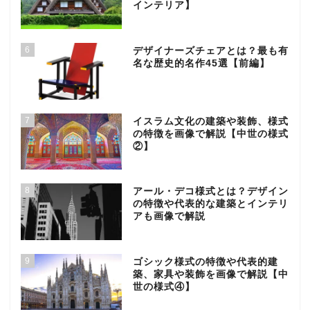
インテリア】
6
デザイナーズチェアとは？最も有
名な歴史的名作45選【前編】
7
イスラム文化の建築や装飾、様式
の特徴を画像で解説【中世の様式
②】
8
アール・デコ様式とは？デザイン
の特徴や代表的な建築とインテリ
アも画像で解説
9
ゴシック様式の特徴や代表的建
築、家具や装飾を画像で解説【中
世の様式④】