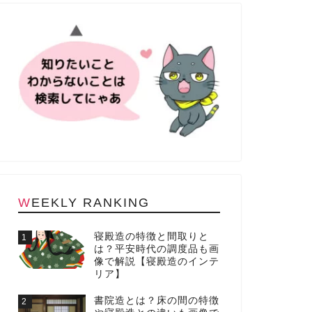
WEEKLY RANKING
寝殿造の特徴と間取りと
1
は？平安時代の調度品も画
像で解説【寝殿造のインテ
リア】
書院造とは？床の間の特徴
2