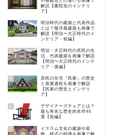
や寝殿造との違いも画像で
解説【書院造のインテリ
ア】
明治時代の建築と代表作品
3
とは？擬洋風建築も画像で
解説【明治〜大正時代のイ
ンテリア・前編】
明治・大正時代の庶民の生
4
活、代表建築を画像で解説
【明治〜大正時代のインテ
リア・後編】
庶民の住宅『民家』の歴史
5
と発展過程を画像で解説
【民家の歴史とインテリ
ア】
デザイナーズチェアとは？
6
最も有名な歴史的名作45
選【前編】
イスラム文化の建築や装
7
飾、様式の特徴を画像で解