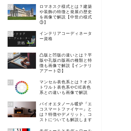
ロマネスク様式とは？建築
24
や装飾の特徴と発展の歴史
を画像で解説【中世の様式
③】
インテリアコーディネータ
25
ー資格
凸版と凹版の違いとは？平
26
版や孔版の版画の種類と特
徴も画像で解説【インテリ
アアート②】
マンセル表色系とは？オス
27
トワルト表色系やCIE表色
系との違いも画像で解説
バイオエタノール暖炉『エ
28
コスマートファイヤー』と
は？特徴やデメリット、コ
ストについても解説します
モデュールとモデュロール