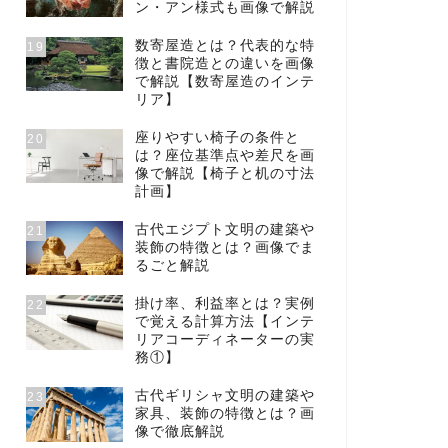
ン・アン様式も画像で解説
数寄屋造とは？代表的な特
19
徴と書院造との違いを画像
で解説【数寄屋造のインテ
リア】
座りやすい椅子の条件と
20
は？座位基準点や差尺を画
像で解説【椅子と机の寸法
計画】
古代エジプト文明の建築や
21
装飾の特徴とは？画像でま
るごと解説
掛け率、利益率とは？実例
22
で覚える計算方法【インテ
リアコーディネーターの実
務①】
古代ギリシャ文明の建築や
23
家具、装飾の特徴とは？画
像で徹底解説