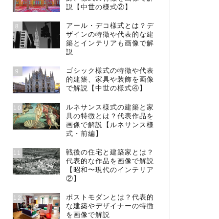
説【中世の様式②】
アール・デコ様式とは？デ
8
ザインの特徴や代表的な建
築とインテリアも画像で解
説
ゴシック様式の特徴や代表
9
的建築、家具や装飾を画像
で解説【中世の様式④】
ルネサンス様式の建築と家
10
具の特徴とは？代表作品を
画像で解説【ルネサンス様
式・前編】
戦後の住宅と建築家とは？
11
代表的な作品を画像で解説
【昭和〜現代のインテリア
②】
ポストモダンとは？代表的
12
な建築やデザイナーの特徴
を画像で解説