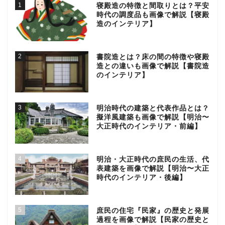
1
寝殿造の特徴と間取りとは？平安
時代の調度品も画像で解説【寝殿
造のインテリア】
2
書院造とは？床の間の特徴や寝殿
造との違いも画像で解説【書院造
のインテリア】
3
明治時代の建築と代表作品とは？
擬洋風建築も画像で解説【明治〜
大正時代のインテリア・前編】
4
明治・大正時代の庶民の生活、代
表建築を画像で解説【明治〜大正
時代のインテリア・後編】
5
庶民の住宅『民家』の歴史と発展
過程を画像で解説【民家の歴史と