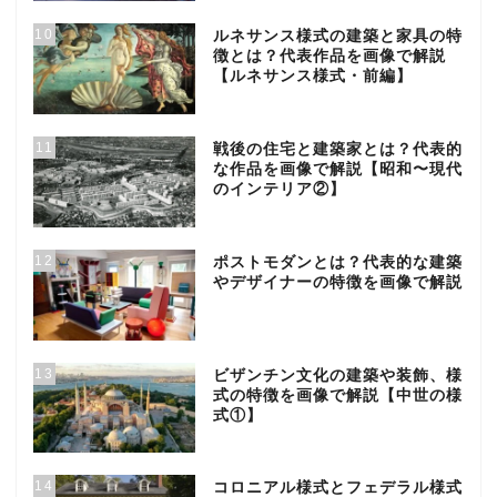
10
ルネサンス様式の建築と家具の特
徴とは？代表作品を画像で解説
【ルネサンス様式・前編】
11
戦後の住宅と建築家とは？代表的
な作品を画像で解説【昭和〜現代
のインテリア②】
12
ポストモダンとは？代表的な建築
やデザイナーの特徴を画像で解説
13
ビザンチン文化の建築や装飾、様
式の特徴を画像で解説【中世の様
式①】
14
コロニアル様式とフェデラル様式