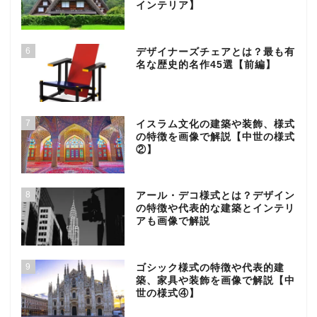
インテリア】
6
デザイナーズチェアとは？最も有
名な歴史的名作45選【前編】
7
イスラム文化の建築や装飾、様式
の特徴を画像で解説【中世の様式
②】
8
アール・デコ様式とは？デザイン
の特徴や代表的な建築とインテリ
アも画像で解説
9
ゴシック様式の特徴や代表的建
築、家具や装飾を画像で解説【中
世の様式④】