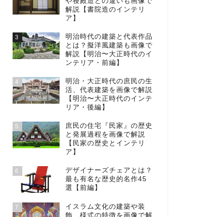
や寝殿造との違いも画像で
解説【書院造のインテリ
ア】
明治時代の建築と代表作品
3
とは？擬洋風建築も画像で
解説【明治〜大正時代のイ
ンテリア・前編】
明治・大正時代の庶民の生
4
活、代表建築を画像で解説
【明治〜大正時代のインテ
リア・後編】
庶民の住宅『民家』の歴史
5
と発展過程を画像で解説
【民家の歴史とインテリ
ア】
デザイナーズチェアとは？
6
最も有名な歴史的名作45
選【前編】
イスラム文化の建築や装
7
飾、様式の特徴を画像で解