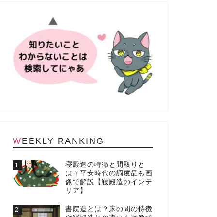
WEEKLY RANKING
寝殿造の特徴と間取りと
1
は？平安時代の調度品も画
像で解説【寝殿造のインテ
リア】
書院造とは？床の間の特徴
2