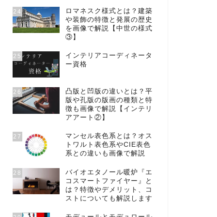
ロマネスク様式とは？建築
24
や装飾の特徴と発展の歴史
を画像で解説【中世の様式
③】
インテリアコーディネータ
25
ー資格
凸版と凹版の違いとは？平
26
版や孔版の版画の種類と特
徴も画像で解説【インテリ
アアート②】
マンセル表色系とは？オス
27
トワルト表色系やCIE表色
系との違いも画像で解説
バイオエタノール暖炉『エ
28
コスマートファイヤー』と
は？特徴やデメリット、コ
ストについても解説します
モデュールとモデュロール