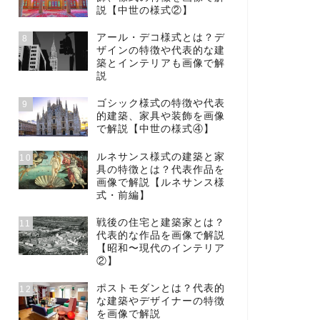
説【中世の様式②】
アール・デコ様式とは？デ
8
ザインの特徴や代表的な建
築とインテリアも画像で解
説
ゴシック様式の特徴や代表
9
的建築、家具や装飾を画像
で解説【中世の様式④】
ルネサンス様式の建築と家
10
具の特徴とは？代表作品を
画像で解説【ルネサンス様
式・前編】
戦後の住宅と建築家とは？
11
代表的な作品を画像で解説
【昭和〜現代のインテリア
②】
ポストモダンとは？代表的
12
な建築やデザイナーの特徴
を画像で解説