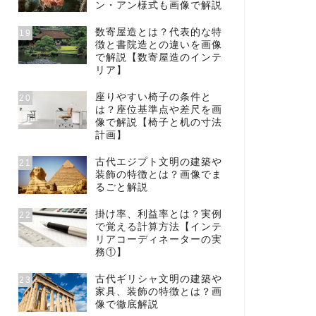
ン・アン様式も画像で解説
数寄屋造とは？代表的な特
19
徴と書院造との違いを画像
で解説【数寄屋造のインテ
リア】
座りやすい椅子の条件と
20
は？座位基準点や差尺を画
像で解説【椅子と机の寸法
計画】
古代エジプト文明の建築や
21
装飾の特徴とは？画像でま
るごと解説
掛け率、利益率とは？実例
22
で覚える計算方法【インテ
リアコーディネーターの実
務①】
古代ギリシャ文明の建築や
23
家具、装飾の特徴とは？画
像で徹底解説