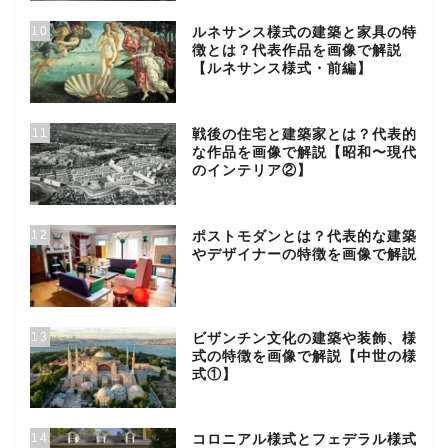
10
ルネサンス様式の建築と家具の特
徴とは？代表作品を画像で解説
【ルネサンス様式・前編】
11
戦後の住宅と建築家とは？代表的
な作品を画像で解説【昭和〜現代
のインテリア②】
12
ポストモダンとは？代表的な建築
やデザイナーの特徴を画像で解説
13
ビザンチン文化の建築や装飾、様
式の特徴を画像で解説【中世の様
式①】
14
コロニアル様式とフェデラル様式