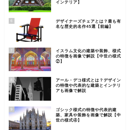
インテリア】
6
デザイナーズチェアとは？最も有
名な歴史的名作45選【前編】
7
イスラム文化の建築や装飾、様式
の特徴を画像で解説【中世の様式
②】
8
アール・デコ様式とは？デザイン
の特徴や代表的な建築とインテリ
アも画像で解説
9
ゴシック様式の特徴や代表的建
築、家具や装飾を画像で解説【中
世の様式④】