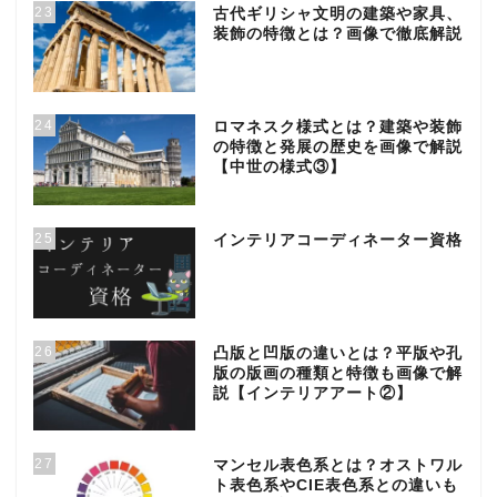
23
古代ギリシャ文明の建築や家具、
装飾の特徴とは？画像で徹底解説
24
ロマネスク様式とは？建築や装飾
の特徴と発展の歴史を画像で解説
【中世の様式③】
25
インテリアコーディネーター資格
26
凸版と凹版の違いとは？平版や孔
版の版画の種類と特徴も画像で解
説【インテリアアート②】
27
マンセル表色系とは？オストワル
ト表色系やCIE表色系との違いも