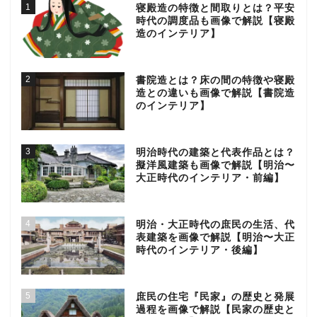
1
寝殿造の特徴と間取りとは？平安
時代の調度品も画像で解説【寝殿
造のインテリア】
2
書院造とは？床の間の特徴や寝殿
造との違いも画像で解説【書院造
のインテリア】
3
明治時代の建築と代表作品とは？
擬洋風建築も画像で解説【明治〜
大正時代のインテリア・前編】
4
明治・大正時代の庶民の生活、代
表建築を画像で解説【明治〜大正
時代のインテリア・後編】
5
庶民の住宅『民家』の歴史と発展
過程を画像で解説【民家の歴史と