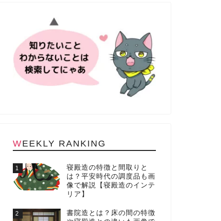
WEEKLY RANKING
寝殿造の特徴と間取りと
1
は？平安時代の調度品も画
像で解説【寝殿造のインテ
リア】
書院造とは？床の間の特徴
2