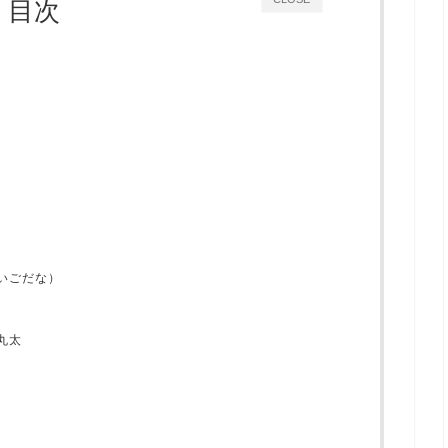
目次
いごだな）
丸太