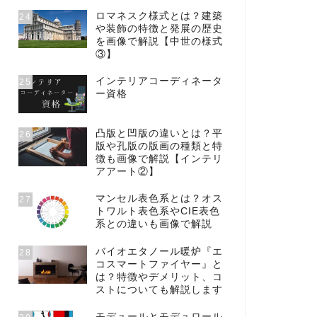
ロマネスク様式とは？建築
24
や装飾の特徴と発展の歴史
を画像で解説【中世の様式
③】
インテリアコーディネータ
25
ー資格
凸版と凹版の違いとは？平
26
版や孔版の版画の種類と特
徴も画像で解説【インテリ
アアート②】
マンセル表色系とは？オス
27
トワルト表色系やCIE表色
系との違いも画像で解説
バイオエタノール暖炉『エ
28
コスマートファイヤー』と
は？特徴やデメリット、コ
ストについても解説します
モデュールとモデュロール