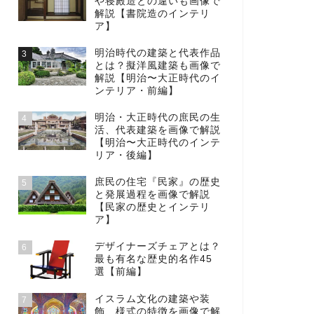
や寝殿造との違いも画像で
解説【書院造のインテリ
ア】
明治時代の建築と代表作品
3
とは？擬洋風建築も画像で
解説【明治〜大正時代のイ
ンテリア・前編】
明治・大正時代の庶民の生
4
活、代表建築を画像で解説
【明治〜大正時代のインテ
リア・後編】
庶民の住宅『民家』の歴史
5
と発展過程を画像で解説
【民家の歴史とインテリ
ア】
デザイナーズチェアとは？
6
最も有名な歴史的名作45
選【前編】
イスラム文化の建築や装
7
飾、様式の特徴を画像で解