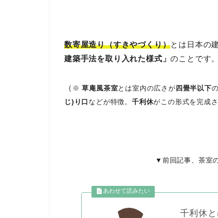
数寄屋造り（すきやづくり）
とは日本の
建築手法を取り入れた様式」
のことです
（
※
草庵風茶室
とは室内の広さが
四畳半以下
じ)り口
などが特徴。
千利休
がこの形式を完成
▼前回記事、茶室
千利休と