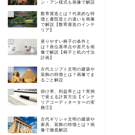
ン・アン様式も画像で解説
数寄屋造とは？代表的な特
19
徴と書院造との違いを画像
で解説【数寄屋造のインテ
リア】
座りやすい椅子の条件と
20
は？座位基準点や差尺を画
像で解説【椅子と机の寸法
計画】
古代エジプト文明の建築や
21
装飾の特徴とは？画像でま
るごと解説
掛け率、利益率とは？実例
22
で覚える計算方法【インテ
リアコーディネーターの実
務①】
古代ギリシャ文明の建築や
23
家具、装飾の特徴とは？画
像で徹底解説