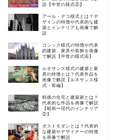
説【中世の様式②】
アール・デコ様式とは？デ
8
ザインの特徴や代表的な建
築とインテリアも画像で解
説
ゴシック様式の特徴や代表
9
的建築、家具や装飾を画像
で解説【中世の様式④】
ルネサンス様式の建築と家
10
具の特徴とは？代表作品を
画像で解説【ルネサンス様
式・前編】
戦後の住宅と建築家とは？
11
代表的な作品を画像で解説
【昭和〜現代のインテリア
②】
ポストモダンとは？代表的
12
な建築やデザイナーの特徴
を画像で解説