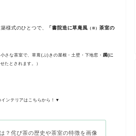
建築様式のひとつで、
「書院造に草庵風
茶室の
（※）
。
の小さな茶室で、草葺(ぶ)きの屋根・土壁・下地窓・
躙(に
させたとされます。）
のインテリアはこちらから！▼
は？侘び茶の歴史や茶室の特徴を画像