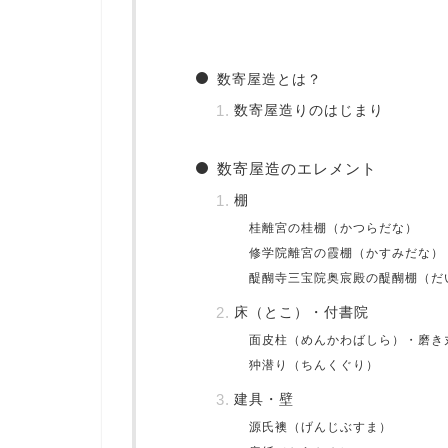
数寄屋造とは？
数寄屋造りのはじまり
数寄屋造のエレメント
棚
桂離宮の桂棚（かつらだな）
修学院離宮の霞棚（かすみだな）
醍醐寺三宝院奥宸殿の醍醐棚（だ
床（とこ）・付書院
面皮柱（めんかわばしら）・磨き
狆潜り（ちんくぐり）
建具・壁
源氏襖（げんじぶすま）