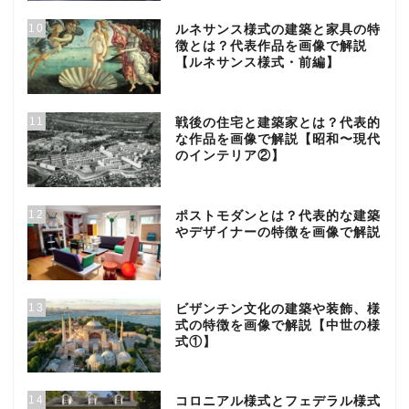
10
ルネサンス様式の建築と家具の特
徴とは？代表作品を画像で解説
【ルネサンス様式・前編】
11
戦後の住宅と建築家とは？代表的
な作品を画像で解説【昭和〜現代
のインテリア②】
12
ポストモダンとは？代表的な建築
やデザイナーの特徴を画像で解説
13
ビザンチン文化の建築や装飾、様
式の特徴を画像で解説【中世の様
式①】
14
コロニアル様式とフェデラル様式