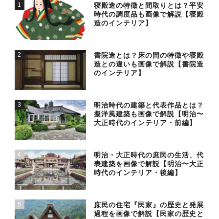
1
寝殿造の特徴と間取りとは？平安
時代の調度品も画像で解説【寝殿
造のインテリア】
2
書院造とは？床の間の特徴や寝殿
造との違いも画像で解説【書院造
のインテリア】
3
明治時代の建築と代表作品とは？
擬洋風建築も画像で解説【明治〜
大正時代のインテリア・前編】
4
明治・大正時代の庶民の生活、代
表建築を画像で解説【明治〜大正
時代のインテリア・後編】
5
庶民の住宅『民家』の歴史と発展
過程を画像で解説【民家の歴史と