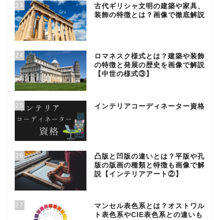
23
古代ギリシャ文明の建築や家具、
装飾の特徴とは？画像で徹底解説
24
ロマネスク様式とは？建築や装飾
の特徴と発展の歴史を画像で解説
【中世の様式③】
25
インテリアコーディネーター資格
26
凸版と凹版の違いとは？平版や孔
版の版画の種類と特徴も画像で解
説【インテリアアート②】
27
マンセル表色系とは？オストワル
ト表色系やCIE表色系との違いも