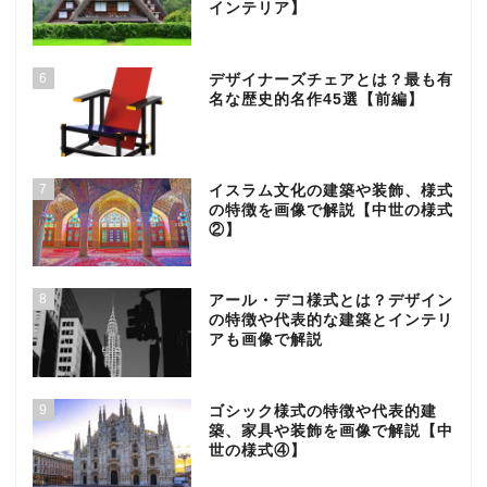
インテリア】
6
デザイナーズチェアとは？最も有
名な歴史的名作45選【前編】
7
イスラム文化の建築や装飾、様式
の特徴を画像で解説【中世の様式
②】
8
アール・デコ様式とは？デザイン
の特徴や代表的な建築とインテリ
アも画像で解説
9
ゴシック様式の特徴や代表的建
築、家具や装飾を画像で解説【中
世の様式④】