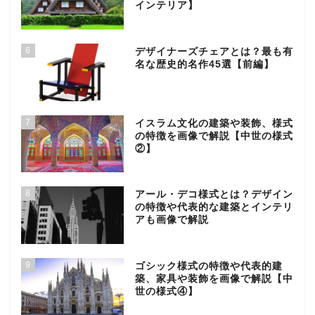
インテリア】
6
デザイナーズチェアとは？最も有
名な歴史的名作45選【前編】
7
イスラム文化の建築や装飾、様式
の特徴を画像で解説【中世の様式
②】
8
アール・デコ様式とは？デザイン
の特徴や代表的な建築とインテリ
アも画像で解説
9
ゴシック様式の特徴や代表的建
築、家具や装飾を画像で解説【中
世の様式④】