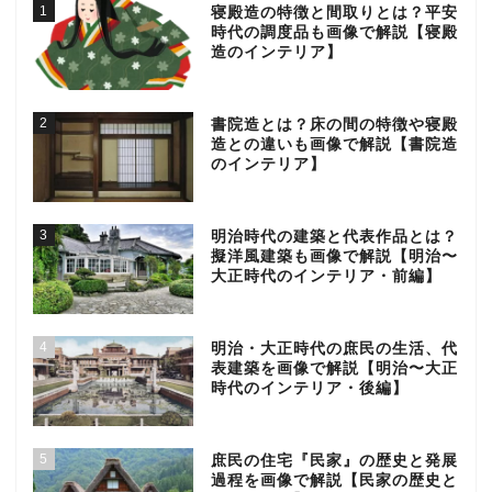
1
寝殿造の特徴と間取りとは？平安
時代の調度品も画像で解説【寝殿
造のインテリア】
2
書院造とは？床の間の特徴や寝殿
造との違いも画像で解説【書院造
のインテリア】
3
明治時代の建築と代表作品とは？
擬洋風建築も画像で解説【明治〜
大正時代のインテリア・前編】
4
明治・大正時代の庶民の生活、代
表建築を画像で解説【明治〜大正
時代のインテリア・後編】
5
庶民の住宅『民家』の歴史と発展
過程を画像で解説【民家の歴史と