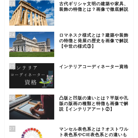
23
古代ギリシャ文明の建築や家具、
装飾の特徴とは？画像で徹底解説
24
ロマネスク様式とは？建築や装飾
の特徴と発展の歴史を画像で解説
【中世の様式③】
25
インテリアコーディネーター資格
26
凸版と凹版の違いとは？平版や孔
版の版画の種類と特徴も画像で解
説【インテリアアート②】
27
マンセル表色系とは？オストワル
ト表色系やCIE表色系との違いも