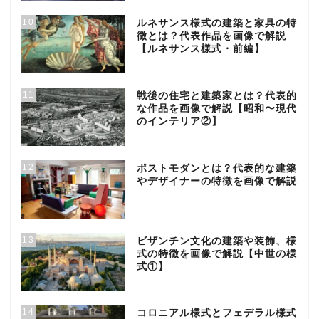
10
ルネサンス様式の建築と家具の特
徴とは？代表作品を画像で解説
【ルネサンス様式・前編】
11
戦後の住宅と建築家とは？代表的
な作品を画像で解説【昭和〜現代
のインテリア②】
12
ポストモダンとは？代表的な建築
やデザイナーの特徴を画像で解説
13
ビザンチン文化の建築や装飾、様
式の特徴を画像で解説【中世の様
式①】
14
コロニアル様式とフェデラル様式