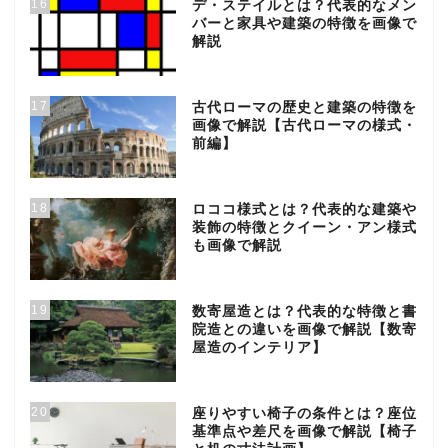
16
デ・ステイルとは？代表的なメン
バーと家具や建築の特徴を画像で
解説
17
古代ローマの歴史と建築の特徴を
画像で解説【古代ローマの様式・
前編】
18
ロココ様式とは？代表的な建築や
装飾の特徴とクイーン・アン様式
も画像で解説
19
数寄屋造とは？代表的な特徴と書
院造との違いを画像で解説【数寄
屋造のインテリア】
20
座りやすい椅子の条件とは？座位
基準点や差尺を画像で解説【椅子