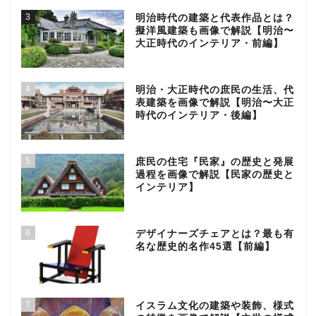
3
明治時代の建築と代表作品とは？
擬洋風建築も画像で解説【明治〜
大正時代のインテリア・前編】
4
明治・大正時代の庶民の生活、代
表建築を画像で解説【明治〜大正
時代のインテリア・後編】
5
庶民の住宅『民家』の歴史と発展
過程を画像で解説【民家の歴史と
インテリア】
6
デザイナーズチェアとは？最も有
名な歴史的名作45選【前編】
7
イスラム文化の建築や装飾、様式