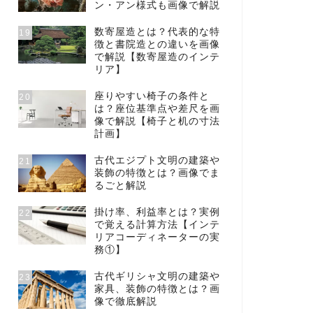
ン・アン様式も画像で解説
数寄屋造とは？代表的な特
19
徴と書院造との違いを画像
で解説【数寄屋造のインテ
リア】
座りやすい椅子の条件と
20
は？座位基準点や差尺を画
像で解説【椅子と机の寸法
計画】
古代エジプト文明の建築や
21
装飾の特徴とは？画像でま
るごと解説
掛け率、利益率とは？実例
22
で覚える計算方法【インテ
リアコーディネーターの実
務①】
古代ギリシャ文明の建築や
23
家具、装飾の特徴とは？画
像で徹底解説