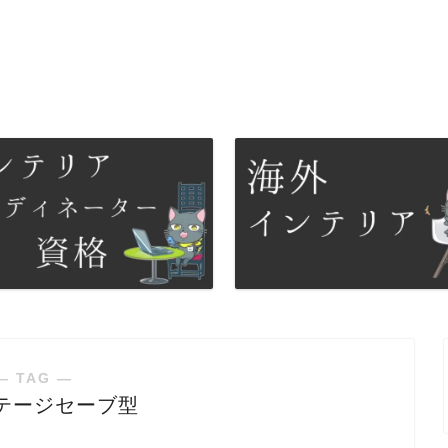
― TAG ―
テージセーブ型