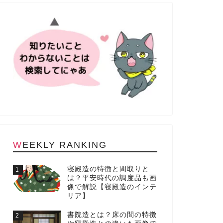
WEEKLY RANKING
寝殿造の特徴と間取りと
1
は？平安時代の調度品も画
像で解説【寝殿造のインテ
リア】
書院造とは？床の間の特徴
2