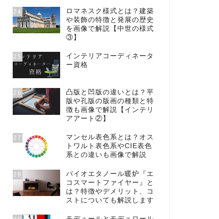
ロマネスク様式とは？建築
24
や装飾の特徴と発展の歴史
を画像で解説【中世の様式
③】
インテリアコーディネータ
25
ー資格
凸版と凹版の違いとは？平
26
版や孔版の版画の種類と特
徴も画像で解説【インテリ
アアート②】
マンセル表色系とは？オス
27
トワルト表色系やCIE表色
系との違いも画像で解説
バイオエタノール暖炉『エ
28
コスマートファイヤー』と
は？特徴やデメリット、コ
ストについても解説します
モデュールとモデュロール