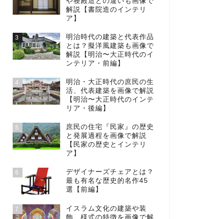
や寝殿造との違いも画像で
解説【書院造のインテリ
ア】
明治時代の建築と代表作品
3
とは？擬洋風建築も画像で
解説【明治〜大正時代のイ
ンテリア・前編】
明治・大正時代の庶民の生
4
活、代表建築を画像で解説
【明治〜大正時代のインテ
リア・後編】
庶民の住宅『民家』の歴史
5
と発展過程を画像で解説
【民家の歴史とインテリ
ア】
デザイナーズチェアとは？
6
最も有名な歴史的名作45
選【前編】
イスラム文化の建築や装
7
飾、様式の特徴を画像で解