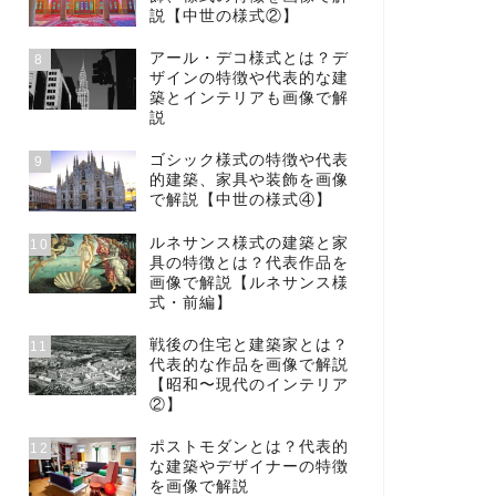
説【中世の様式②】
アール・デコ様式とは？デ
8
ザインの特徴や代表的な建
築とインテリアも画像で解
説
ゴシック様式の特徴や代表
9
的建築、家具や装飾を画像
で解説【中世の様式④】
ルネサンス様式の建築と家
10
具の特徴とは？代表作品を
画像で解説【ルネサンス様
式・前編】
戦後の住宅と建築家とは？
11
代表的な作品を画像で解説
【昭和〜現代のインテリア
②】
ポストモダンとは？代表的
12
な建築やデザイナーの特徴
を画像で解説