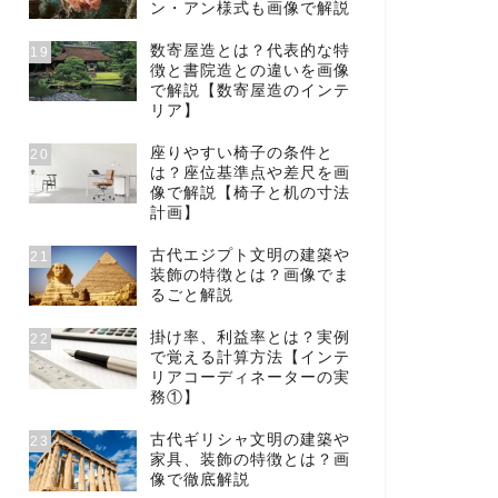
ン・アン様式も画像で解説
数寄屋造とは？代表的な特
19
徴と書院造との違いを画像
で解説【数寄屋造のインテ
リア】
座りやすい椅子の条件と
20
は？座位基準点や差尺を画
像で解説【椅子と机の寸法
計画】
古代エジプト文明の建築や
21
装飾の特徴とは？画像でま
るごと解説
掛け率、利益率とは？実例
22
で覚える計算方法【インテ
リアコーディネーターの実
務①】
古代ギリシャ文明の建築や
23
家具、装飾の特徴とは？画
像で徹底解説