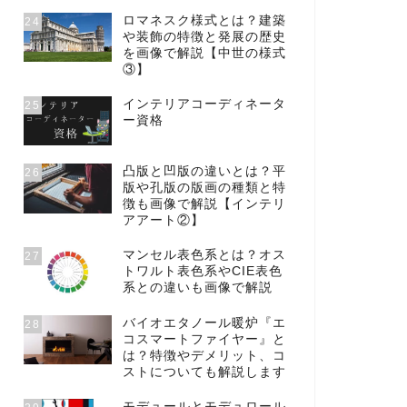
ロマネスク様式とは？建築
24
や装飾の特徴と発展の歴史
を画像で解説【中世の様式
③】
インテリアコーディネータ
25
ー資格
凸版と凹版の違いとは？平
26
版や孔版の版画の種類と特
徴も画像で解説【インテリ
アアート②】
マンセル表色系とは？オス
27
トワルト表色系やCIE表色
系との違いも画像で解説
バイオエタノール暖炉『エ
28
コスマートファイヤー』と
は？特徴やデメリット、コ
ストについても解説します
モデュールとモデュロール