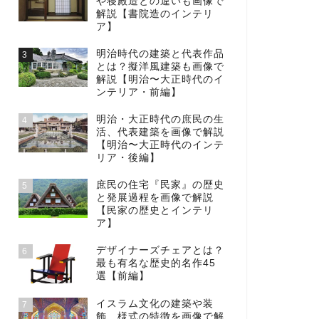
や寝殿造との違いも画像で
解説【書院造のインテリ
ア】
明治時代の建築と代表作品
3
とは？擬洋風建築も画像で
解説【明治〜大正時代のイ
ンテリア・前編】
明治・大正時代の庶民の生
4
活、代表建築を画像で解説
【明治〜大正時代のインテ
リア・後編】
庶民の住宅『民家』の歴史
5
と発展過程を画像で解説
【民家の歴史とインテリ
ア】
デザイナーズチェアとは？
6
最も有名な歴史的名作45
選【前編】
イスラム文化の建築や装
7
飾、様式の特徴を画像で解