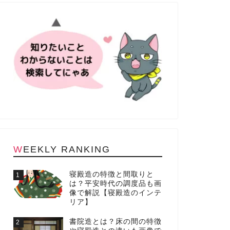
WEEKLY RANKING
寝殿造の特徴と間取りと
1
は？平安時代の調度品も画
像で解説【寝殿造のインテ
リア】
書院造とは？床の間の特徴
2