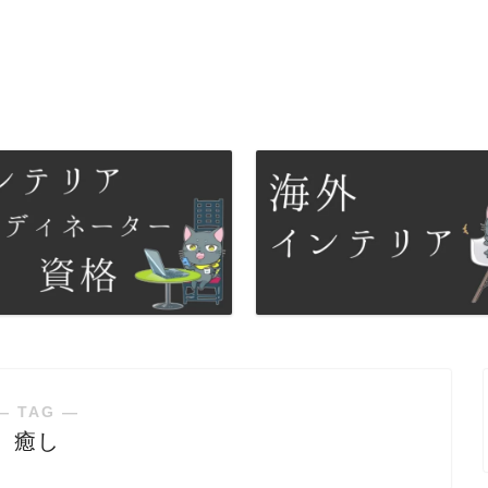
― TAG ―
癒し