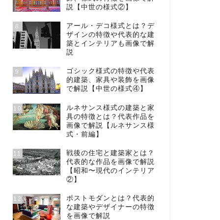
説【中世の様式②】
アール・デコ様式とは？デ
8
ザインの特徴や代表的な建
築とインテリアも画像で解
説
ゴシック様式の特徴や代表
9
的建築、家具や装飾を画像
で解説【中世の様式④】
ルネサンス様式の建築と家
10
具の特徴とは？代表作品を
画像で解説【ルネサンス様
式・前編】
戦後の住宅と建築家とは？
11
代表的な作品を画像で解説
【昭和〜現代のインテリア
②】
ポストモダンとは？代表的
12
な建築やデザイナーの特徴
を画像で解説