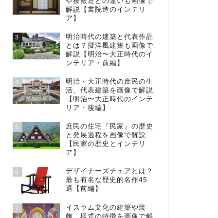
や寝殿造との違いも画像で
解説【書院造のインテリ
ア】
明治時代の建築と代表作品
3
とは？擬洋風建築も画像で
解説【明治〜大正時代のイ
ンテリア・前編】
明治・大正時代の庶民の生
4
活、代表建築を画像で解説
【明治〜大正時代のインテ
リア・後編】
庶民の住宅『民家』の歴史
5
と発展過程を画像で解説
【民家の歴史とインテリ
ア】
デザイナーズチェアとは？
6
最も有名な歴史的名作45
選【前編】
イスラム文化の建築や装
7
飾、様式の特徴を画像で解