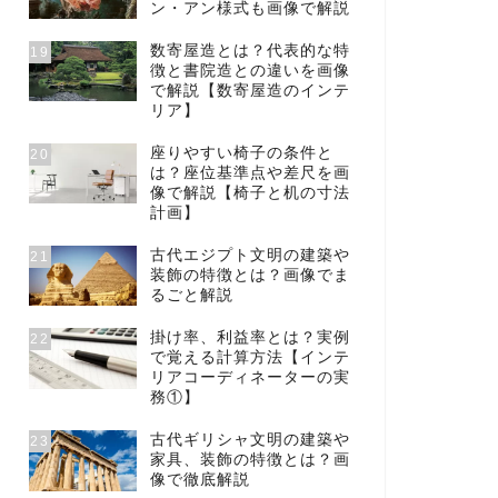
ン・アン様式も画像で解説
数寄屋造とは？代表的な特
19
徴と書院造との違いを画像
で解説【数寄屋造のインテ
リア】
座りやすい椅子の条件と
20
は？座位基準点や差尺を画
像で解説【椅子と机の寸法
計画】
古代エジプト文明の建築や
21
装飾の特徴とは？画像でま
るごと解説
掛け率、利益率とは？実例
22
で覚える計算方法【インテ
リアコーディネーターの実
務①】
古代ギリシャ文明の建築や
23
家具、装飾の特徴とは？画
像で徹底解説