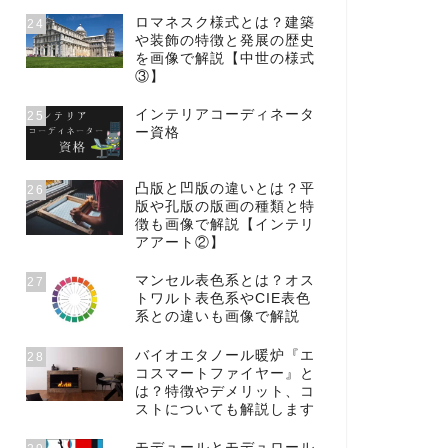
ロマネスク様式とは？建築
24
や装飾の特徴と発展の歴史
を画像で解説【中世の様式
③】
インテリアコーディネータ
25
ー資格
凸版と凹版の違いとは？平
26
版や孔版の版画の種類と特
徴も画像で解説【インテリ
アアート②】
マンセル表色系とは？オス
27
トワルト表色系やCIE表色
系との違いも画像で解説
バイオエタノール暖炉『エ
28
コスマートファイヤー』と
は？特徴やデメリット、コ
ストについても解説します
モデュールとモデュロール