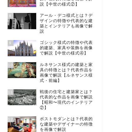
説【中世の様式②】
アール・デコ様式とは？デ
8
ザインの特徴や代表的な建
築とインテリアも画像で解
説
ゴシック様式の特徴や代表
9
的建築、家具や装飾を画像
で解説【中世の様式④】
ルネサンス様式の建築と家
10
具の特徴とは？代表作品を
画像で解説【ルネサンス様
式・前編】
戦後の住宅と建築家とは？
11
代表的な作品を画像で解説
【昭和〜現代のインテリア
②】
ポストモダンとは？代表的
12
な建築やデザイナーの特徴
を画像で解説