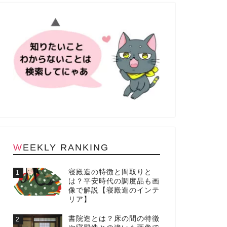
WEEKLY RANKING
寝殿造の特徴と間取りと
1
は？平安時代の調度品も画
像で解説【寝殿造のインテ
リア】
書院造とは？床の間の特徴
2