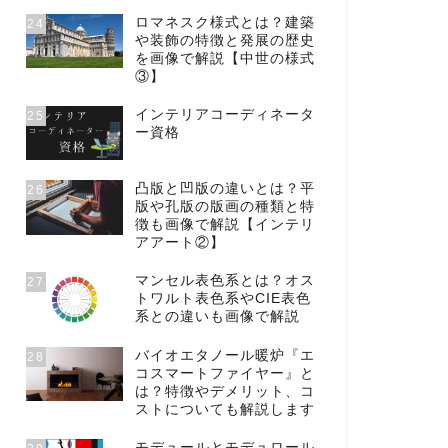
ロマネスク様式とは？建築
24
や装飾の特徴と発展の歴史
を画像で解説【中世の様式
③】
インテリアコーディネータ
25
ー資格
凸版と凹版の違いとは？平
26
版や孔版の版画の種類と特
徴も画像で解説【インテリ
アアート②】
マンセル表色系とは？オス
27
トワルト表色系やCIE表色
系との違いも画像で解説
バイオエタノール暖炉『エ
28
コスマートファイヤー』と
は？特徴やデメリット、コ
ストについても解説します
モデュールとモデュロール