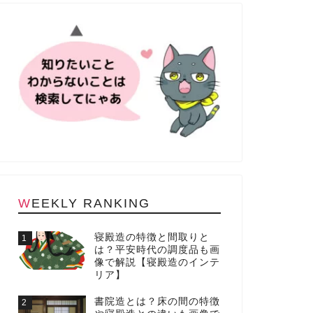
WEEKLY RANKING
寝殿造の特徴と間取りと
1
は？平安時代の調度品も画
像で解説【寝殿造のインテ
リア】
書院造とは？床の間の特徴
2