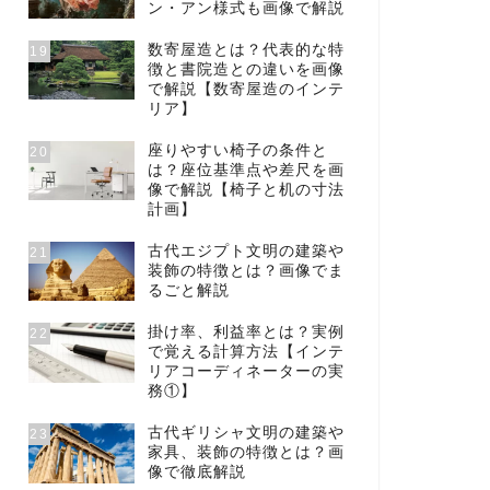
ン・アン様式も画像で解説
数寄屋造とは？代表的な特
19
徴と書院造との違いを画像
で解説【数寄屋造のインテ
リア】
座りやすい椅子の条件と
20
は？座位基準点や差尺を画
像で解説【椅子と机の寸法
計画】
古代エジプト文明の建築や
21
装飾の特徴とは？画像でま
るごと解説
掛け率、利益率とは？実例
22
で覚える計算方法【インテ
リアコーディネーターの実
務①】
古代ギリシャ文明の建築や
23
家具、装飾の特徴とは？画
像で徹底解説