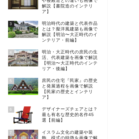
や寝殿造との違いも画像で
解説【書院造のインテリ
ア】
明治時代の建築と代表作品
3
とは？擬洋風建築も画像で
解説【明治〜大正時代のイ
ンテリア・前編】
明治・大正時代の庶民の生
4
活、代表建築を画像で解説
【明治〜大正時代のインテ
リア・後編】
庶民の住宅『民家』の歴史
5
と発展過程を画像で解説
【民家の歴史とインテリ
ア】
デザイナーズチェアとは？
6
最も有名な歴史的名作45
選【前編】
イスラム文化の建築や装
7
飾、様式の特徴を画像で解