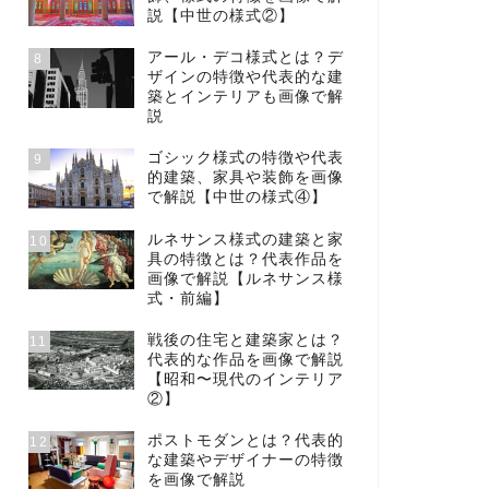
説【中世の様式②】
アール・デコ様式とは？デ
8
ザインの特徴や代表的な建
築とインテリアも画像で解
説
ゴシック様式の特徴や代表
9
的建築、家具や装飾を画像
で解説【中世の様式④】
ルネサンス様式の建築と家
10
具の特徴とは？代表作品を
画像で解説【ルネサンス様
式・前編】
戦後の住宅と建築家とは？
11
代表的な作品を画像で解説
【昭和〜現代のインテリア
②】
ポストモダンとは？代表的
12
な建築やデザイナーの特徴
を画像で解説