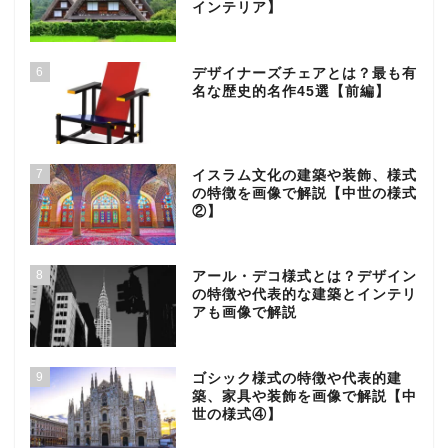
インテリア】
6
デザイナーズチェアとは？最も有
名な歴史的名作45選【前編】
7
イスラム文化の建築や装飾、様式
の特徴を画像で解説【中世の様式
②】
8
アール・デコ様式とは？デザイン
の特徴や代表的な建築とインテリ
アも画像で解説
9
ゴシック様式の特徴や代表的建
築、家具や装飾を画像で解説【中
世の様式④】