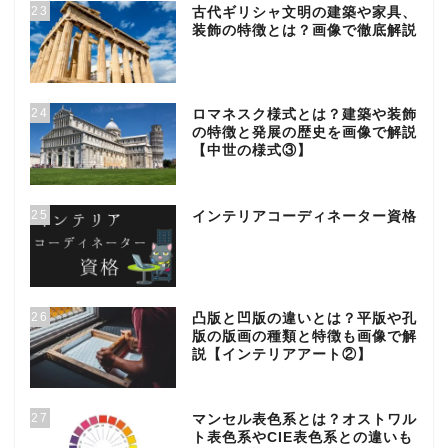
23
古代ギリシャ文明の建築や家具、
装飾の特徴とは？画像で徹底解説
24
ロマネスク様式とは？建築や装飾
の特徴と発展の歴史を画像で解説
【中世の様式③】
25
インテリアコーディネーター資格
26
凸版と凹版の違いとは？平版や孔
版の版画の種類と特徴も画像で解
説【インテリアアート②】
27
マンセル表色系とは？オストワル
ト表色系やCIE表色系との違いも