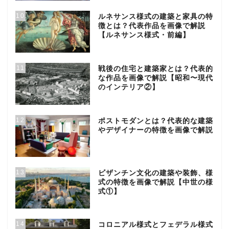
10
ルネサンス様式の建築と家具の特
徴とは？代表作品を画像で解説
【ルネサンス様式・前編】
11
戦後の住宅と建築家とは？代表的
な作品を画像で解説【昭和〜現代
のインテリア②】
12
ポストモダンとは？代表的な建築
やデザイナーの特徴を画像で解説
13
ビザンチン文化の建築や装飾、様
式の特徴を画像で解説【中世の様
式①】
14
コロニアル様式とフェデラル様式