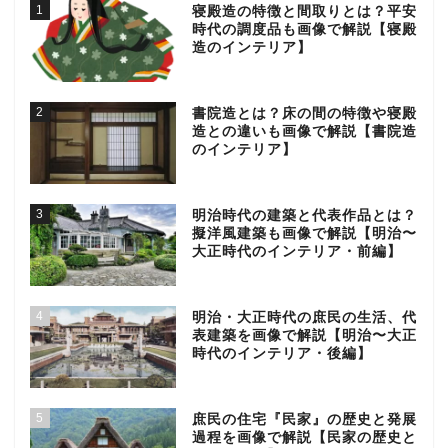
1
寝殿造の特徴と間取りとは？平安
時代の調度品も画像で解説【寝殿
造のインテリア】
2
書院造とは？床の間の特徴や寝殿
造との違いも画像で解説【書院造
のインテリア】
3
明治時代の建築と代表作品とは？
擬洋風建築も画像で解説【明治〜
大正時代のインテリア・前編】
4
明治・大正時代の庶民の生活、代
表建築を画像で解説【明治〜大正
時代のインテリア・後編】
5
庶民の住宅『民家』の歴史と発展
過程を画像で解説【民家の歴史と