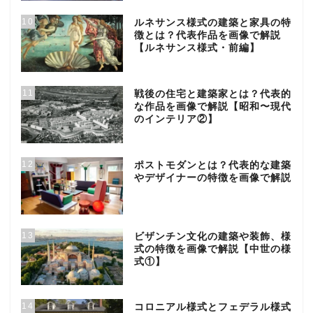
10
ルネサンス様式の建築と家具の特
徴とは？代表作品を画像で解説
【ルネサンス様式・前編】
11
戦後の住宅と建築家とは？代表的
な作品を画像で解説【昭和〜現代
のインテリア②】
12
ポストモダンとは？代表的な建築
やデザイナーの特徴を画像で解説
13
ビザンチン文化の建築や装飾、様
式の特徴を画像で解説【中世の様
式①】
14
コロニアル様式とフェデラル様式