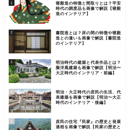
1
寝殿造の特徴と間取りとは？平安
時代の調度品も画像で解説【寝殿
造のインテリア】
2
書院造とは？床の間の特徴や寝殿
造との違いも画像で解説【書院造
のインテリア】
3
明治時代の建築と代表作品とは？
擬洋風建築も画像で解説【明治〜
大正時代のインテリア・前編】
4
明治・大正時代の庶民の生活、代
表建築を画像で解説【明治〜大正
時代のインテリア・後編】
5
庶民の住宅『民家』の歴史と発展
過程を画像で解説【民家の歴史と