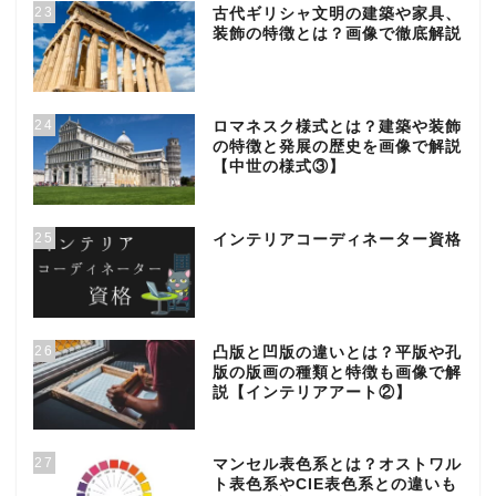
23
古代ギリシャ文明の建築や家具、
装飾の特徴とは？画像で徹底解説
24
ロマネスク様式とは？建築や装飾
の特徴と発展の歴史を画像で解説
【中世の様式③】
25
インテリアコーディネーター資格
26
凸版と凹版の違いとは？平版や孔
版の版画の種類と特徴も画像で解
説【インテリアアート②】
27
マンセル表色系とは？オストワル
ト表色系やCIE表色系との違いも