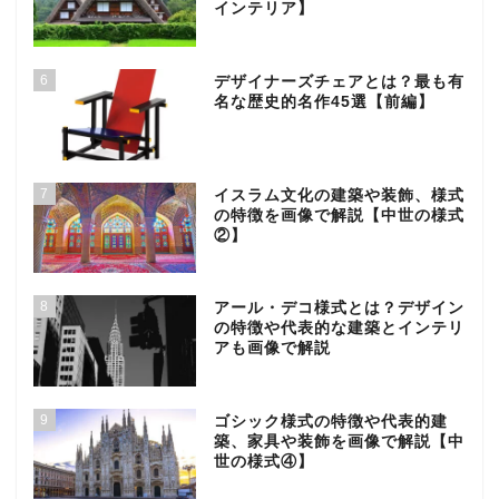
インテリア】
6
デザイナーズチェアとは？最も有
名な歴史的名作45選【前編】
7
イスラム文化の建築や装飾、様式
の特徴を画像で解説【中世の様式
②】
8
アール・デコ様式とは？デザイン
の特徴や代表的な建築とインテリ
アも画像で解説
9
ゴシック様式の特徴や代表的建
築、家具や装飾を画像で解説【中
世の様式④】