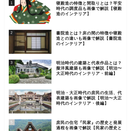
1
寝殿造の特徴と間取りとは？平安
時代の調度品も画像で解説【寝殿
造のインテリア】
2
書院造とは？床の間の特徴や寝殿
造との違いも画像で解説【書院造
のインテリア】
3
明治時代の建築と代表作品とは？
擬洋風建築も画像で解説【明治〜
大正時代のインテリア・前編】
4
明治・大正時代の庶民の生活、代
表建築を画像で解説【明治〜大正
時代のインテリア・後編】
5
庶民の住宅『民家』の歴史と発展
過程を画像で解説【民家の歴史と