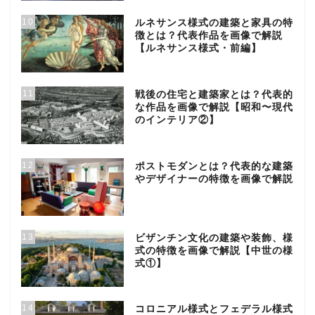
10
ルネサンス様式の建築と家具の特
徴とは？代表作品を画像で解説
【ルネサンス様式・前編】
11
戦後の住宅と建築家とは？代表的
な作品を画像で解説【昭和〜現代
のインテリア②】
12
ポストモダンとは？代表的な建築
やデザイナーの特徴を画像で解説
13
ビザンチン文化の建築や装飾、様
式の特徴を画像で解説【中世の様
式①】
14
コロニアル様式とフェデラル様式