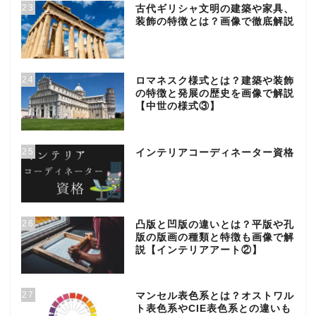
23
古代ギリシャ文明の建築や家具、
装飾の特徴とは？画像で徹底解説
24
ロマネスク様式とは？建築や装飾
の特徴と発展の歴史を画像で解説
【中世の様式③】
25
インテリアコーディネーター資格
26
凸版と凹版の違いとは？平版や孔
版の版画の種類と特徴も画像で解
説【インテリアアート②】
27
マンセル表色系とは？オストワル
ト表色系やCIE表色系との違いも