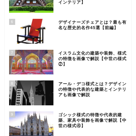
インテリア】
6
デザイナーズチェアとは？最も有
名な歴史的名作45選【前編】
7
イスラム文化の建築や装飾、様式
の特徴を画像で解説【中世の様式
②】
8
アール・デコ様式とは？デザイン
の特徴や代表的な建築とインテリ
アも画像で解説
9
ゴシック様式の特徴や代表的建
築、家具や装飾を画像で解説【中
世の様式④】