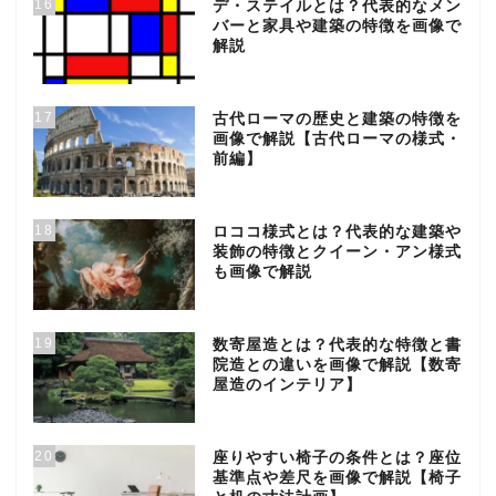
16
デ・ステイルとは？代表的なメン
バーと家具や建築の特徴を画像で
解説
17
古代ローマの歴史と建築の特徴を
画像で解説【古代ローマの様式・
前編】
18
ロココ様式とは？代表的な建築や
装飾の特徴とクイーン・アン様式
も画像で解説
19
数寄屋造とは？代表的な特徴と書
院造との違いを画像で解説【数寄
屋造のインテリア】
20
座りやすい椅子の条件とは？座位
基準点や差尺を画像で解説【椅子