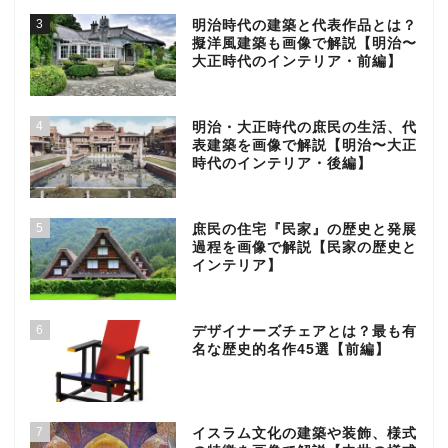
3
明治時代の建築と代表作品とは？
擬洋風建築も画像で解説【明治〜
大正時代のインテリア・前編】
4
明治・大正時代の庶民の生活、代
表建築を画像で解説【明治〜大正
時代のインテリア・後編】
5
庶民の住宅『民家』の歴史と発展
過程を画像で解説【民家の歴史と
インテリア】
6
デザイナーズチェアとは？最も有
名な歴史的名作45選【前編】
7
イスラム文化の建築や装飾、様式