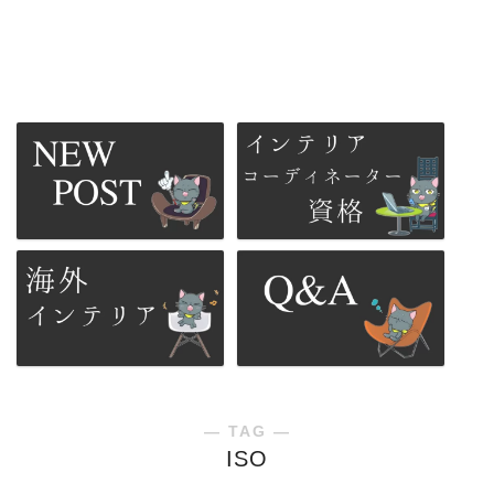
― TAG ―
ISO