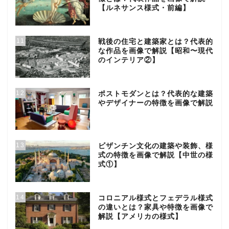
【ルネサンス様式・前編】
11
戦後の住宅と建築家とは？代表的
な作品を画像で解説【昭和〜現代
のインテリア②】
12
ポストモダンとは？代表的な建築
やデザイナーの特徴を画像で解説
13
ビザンチン文化の建築や装飾、様
式の特徴を画像で解説【中世の様
式①】
14
コロニアル様式とフェデラル様式
の違いとは？家具や特徴を画像で
解説【アメリカの様式】