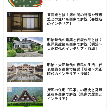
2
書院造とは？床の間の特徴や寝殿
造との違いも画像で解説【書院造
のインテリア】
3
明治時代の建築と代表作品とは？
擬洋風建築も画像で解説【明治〜
大正時代のインテリア・前編】
4
明治・大正時代の庶民の生活、代
表建築を画像で解説【明治〜大正
時代のインテリア・後編】
5
庶民の住宅『民家』の歴史と発展
過程を画像で解説【民家の歴史と
インテリア】