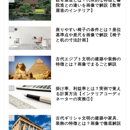
数寄屋造とは？代表的な特徴と書
院造との違いを画像で解説【数寄
屋造のインテリア】
20
座りやすい椅子の条件とは？座位
基準点や差尺を画像で解説【椅子
と机の寸法計画】
21
古代エジプト文明の建築や装飾の
特徴とは？画像でまるごと解説
22
掛け率、利益率とは？実例で覚え
る計算方法【インテリアコーディ
ネーターの実務①】
23
古代ギリシャ文明の建築や家具、
装飾の特徴とは？画像で徹底解説