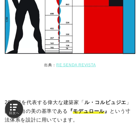
出典：
RE SENDA REVISTA
20世紀を代表する偉大な建築家「
ル・コルビュジエ
」
は、独自の美の基準である
『
モデュロール
』
という寸
目次へ
法体系を設計に用いています。