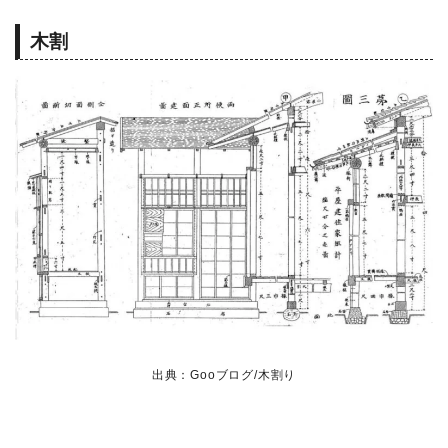
木割
出典：Gooブログ/木割り