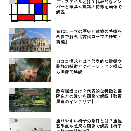
16
デ・ステイルとは？代表的なメン
バーと家具や建築の特徴を画像で
解説
17
古代ローマの歴史と建築の特徴を
画像で解説【古代ローマの様式・
前編】
18
ロココ様式とは？代表的な建築や
装飾の特徴とクイーン・アン様式
も画像で解説
19
数寄屋造とは？代表的な特徴と書
院造との違いを画像で解説【数寄
屋造のインテリア】
20
座りやすい椅子の条件とは？座位
基準点や差尺を画像で解説【椅子