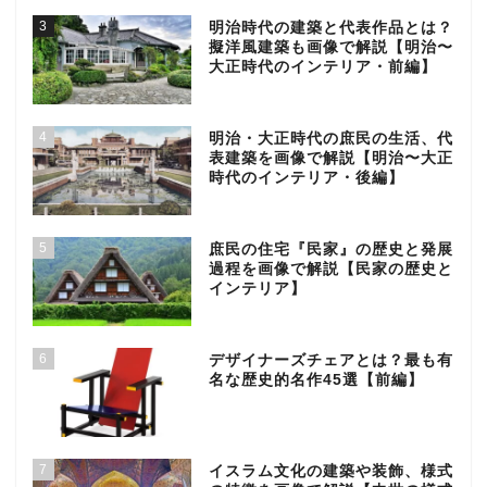
3
明治時代の建築と代表作品とは？
擬洋風建築も画像で解説【明治〜
大正時代のインテリア・前編】
4
明治・大正時代の庶民の生活、代
表建築を画像で解説【明治〜大正
時代のインテリア・後編】
5
庶民の住宅『民家』の歴史と発展
過程を画像で解説【民家の歴史と
インテリア】
6
デザイナーズチェアとは？最も有
名な歴史的名作45選【前編】
7
イスラム文化の建築や装飾、様式