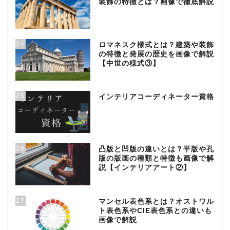
装飾の特徴とは？画像で徹底解説
24
ロマネスク様式とは？建築や装飾
の特徴と発展の歴史を画像で解説
【中世の様式③】
25
インテリアコーディネーター資格
26
凸版と凹版の違いとは？平版や孔
版の版画の種類と特徴も画像で解
説【インテリアアート②】
27
マンセル表色系とは？オストワル
ト表色系やCIE表色系との違いも
画像で解説