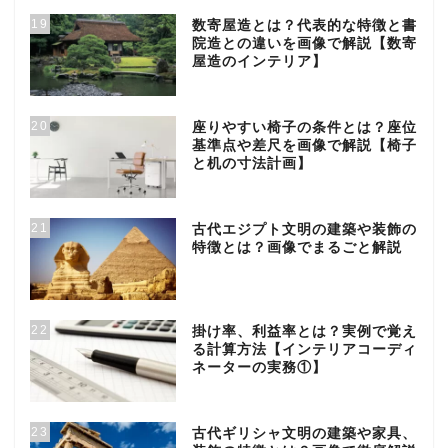
19
数寄屋造とは？代表的な特徴と書
院造との違いを画像で解説【数寄
屋造のインテリア】
20
座りやすい椅子の条件とは？座位
基準点や差尺を画像で解説【椅子
と机の寸法計画】
21
古代エジプト文明の建築や装飾の
特徴とは？画像でまるごと解説
22
掛け率、利益率とは？実例で覚え
る計算方法【インテリアコーディ
ネーターの実務①】
23
古代ギリシャ文明の建築や家具、