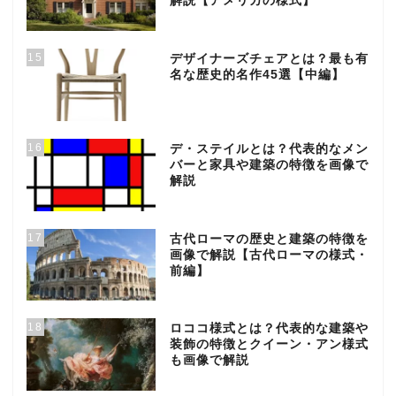
解説【アメリカの様式】
15
デザイナーズチェアとは？最も有
名な歴史的名作45選【中編】
16
デ・ステイルとは？代表的なメン
バーと家具や建築の特徴を画像で
解説
17
古代ローマの歴史と建築の特徴を
画像で解説【古代ローマの様式・
前編】
18
ロココ様式とは？代表的な建築や
装飾の特徴とクイーン・アン様式
も画像で解説