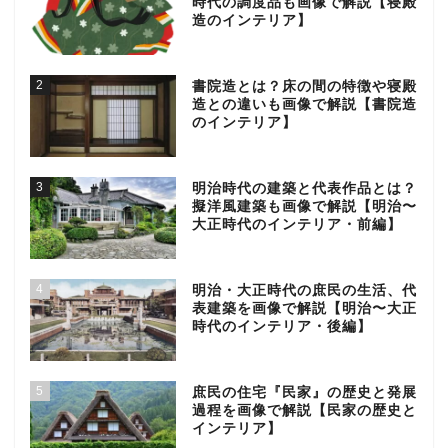
時代の調度品も画像で解説【寝殿
造のインテリア】
2
書院造とは？床の間の特徴や寝殿
造との違いも画像で解説【書院造
のインテリア】
3
明治時代の建築と代表作品とは？
擬洋風建築も画像で解説【明治〜
大正時代のインテリア・前編】
4
明治・大正時代の庶民の生活、代
表建築を画像で解説【明治〜大正
時代のインテリア・後編】
5
庶民の住宅『民家』の歴史と発展
過程を画像で解説【民家の歴史と
インテリア】