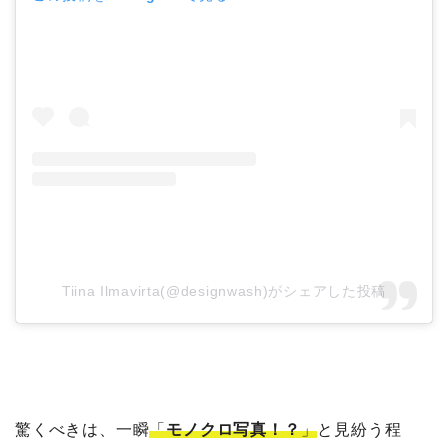
Tiina Ilmavirta(@designwash)がシェアした投稿
驚くべきは、一瞬
「
モノクロ写真！？
」
と見紛う程