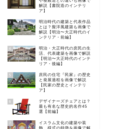
や寝殿造との違いも画像で
解説【書院造のインテリ
ア】
明治時代の建築と代表作品
3
とは？擬洋風建築も画像で
解説【明治〜大正時代のイ
ンテリア・前編】
明治・大正時代の庶民の生
4
活、代表建築を画像で解説
【明治〜大正時代のインテ
リア・後編】
庶民の住宅『民家』の歴史
5
と発展過程を画像で解説
【民家の歴史とインテリ
ア】
デザイナーズチェアとは？
6
最も有名な歴史的名作45
選【前編】
イスラム文化の建築や装
7
飾、様式の特徴を画像で解