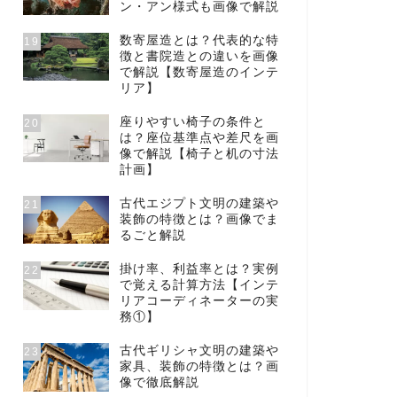
ン・アン様式も画像で解説
数寄屋造とは？代表的な特
19
徴と書院造との違いを画像
で解説【数寄屋造のインテ
リア】
座りやすい椅子の条件と
20
は？座位基準点や差尺を画
像で解説【椅子と机の寸法
計画】
古代エジプト文明の建築や
21
装飾の特徴とは？画像でま
るごと解説
掛け率、利益率とは？実例
22
で覚える計算方法【インテ
リアコーディネーターの実
務①】
古代ギリシャ文明の建築や
23
家具、装飾の特徴とは？画
像で徹底解説