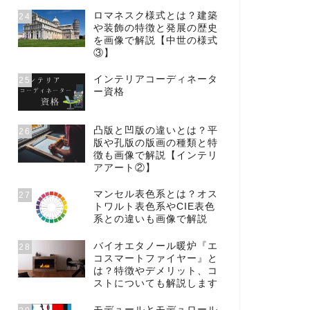
ロマネスク様式とは？建築
24
や装飾の特徴と発展の歴史
を画像で解説【中世の様式
③】
インテリアコーディネータ
25
ー資格
凸版と凹版の違いとは？平
26
版や孔版の版画の種類と特
徴も画像で解説【インテリ
アアート②】
マンセル表色系とは？オス
27
トワルト表色系やCIE表色
系との違いも画像で解説
バイオエタノール暖炉『エ
28
コスマートファイヤー』と
は？特徴やデメリット、コ
ストについても解説します
モデュールとモデュロール