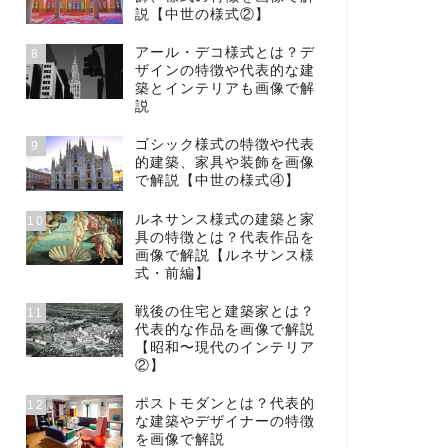
説【中世の様式②】
アール・デコ様式とは？デ
8
ザインの特徴や代表的な建
築とインテリアも画像で解
説
ゴシック様式の特徴や代表
9
的建築、家具や装飾を画像
で解説【中世の様式④】
ルネサンス様式の建築と家
10
具の特徴とは？代表作品を
画像で解説【ルネサンス様
式・前編】
戦後の住宅と建築家とは？
11
代表的な作品を画像で解説
【昭和〜現代のインテリア
②】
ポストモダンとは？代表的
12
な建築やデザイナーの特徴
を画像で解説