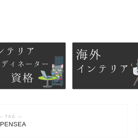
― TAG ―
PENSEA