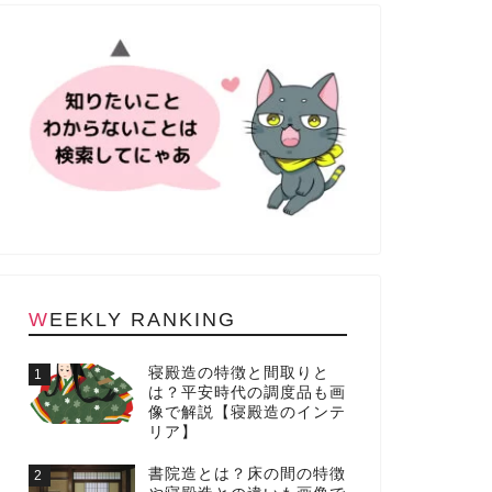
WEEKLY RANKING
寝殿造の特徴と間取りと
1
は？平安時代の調度品も画
像で解説【寝殿造のインテ
リア】
書院造とは？床の間の特徴
2