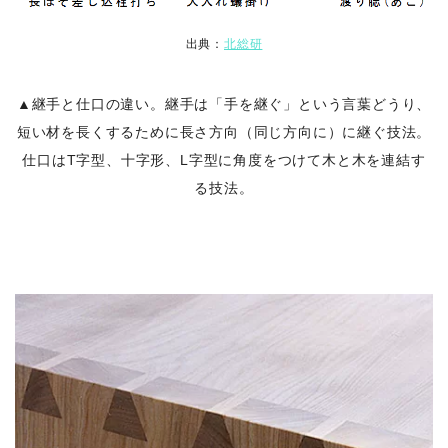
出典：
北総研
▲継手と仕口の違い。継手は「手を継ぐ」という言葉どうり、
短い材を長くするために長さ方向（同じ方向に）に継ぐ技法。
仕口はT字型、十字形、L字型に角度をつけて木と木を連結す
る技法。