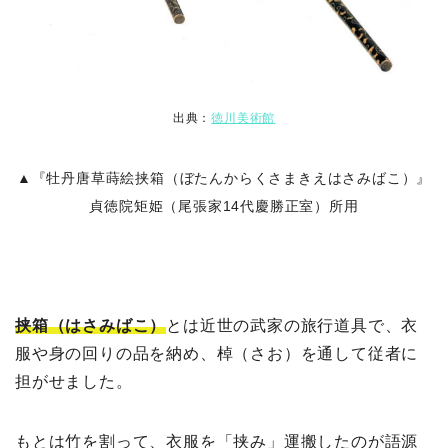
出典：
徳川美術館
▲『牡丹唐草蒔絵挟箱（ぼたんからくさまきえはさみばこ）』
貞徳院矩姫（尾張家14代慶勝正室）所用
挟箱（はさみばこ）
とは近世の武家の旅行道具で、衣
服や身の回りの品を納め、棹（さお）を通して従者に
担がせました。
もとは竹を割って、衣服を「挟み」運搬したのが語源