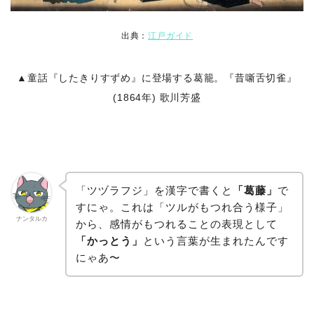
出典：
江戸ガイド
▲童話『したきりすずめ』に登場する葛籠。『昔噺舌切雀』
(1864年) 歌川芳盛
「ツヅラフジ」を漢字で書くと
「葛藤」
で
すにゃ。これは「ツルがもつれ合う様子」
ナンタルカ
から、感情がもつれることの表現として
「かっとう」
という言葉が生まれたんです
にゃあ〜