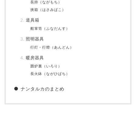
長持（ながもち）
挟箱（はさみばこ）
道具箱
船箪笥（ふなだんす）
照明器具
行灯・行燈（あんどん）
暖房器具
囲炉裏（いろり）
長火鉢（ながひばち）
ナンタルカのまとめ