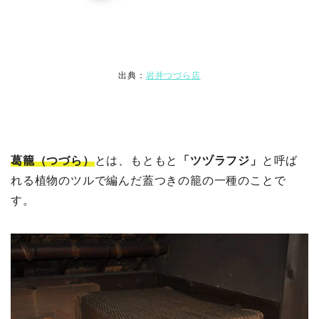
出典：
岩井つづら店
葛籠（つづら）
とは、もともと
「ツヅラフジ」
と呼ば
れる植物のツルで編んだ蓋つきの籠の一種のことで
す。