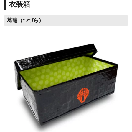
衣装箱
葛籠（つづら）