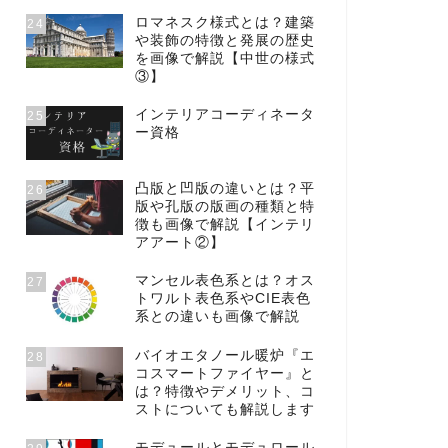
ロマネスク様式とは？建築
24
や装飾の特徴と発展の歴史
を画像で解説【中世の様式
③】
インテリアコーディネータ
25
ー資格
凸版と凹版の違いとは？平
26
版や孔版の版画の種類と特
徴も画像で解説【インテリ
アアート②】
マンセル表色系とは？オス
27
トワルト表色系やCIE表色
系との違いも画像で解説
バイオエタノール暖炉『エ
28
コスマートファイヤー』と
は？特徴やデメリット、コ
ストについても解説します
モデュールとモデュロール