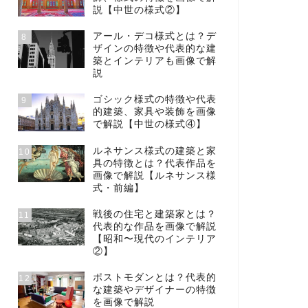
説【中世の様式②】
アール・デコ様式とは？デ
8
ザインの特徴や代表的な建
築とインテリアも画像で解
説
ゴシック様式の特徴や代表
9
的建築、家具や装飾を画像
で解説【中世の様式④】
ルネサンス様式の建築と家
10
具の特徴とは？代表作品を
画像で解説【ルネサンス様
式・前編】
戦後の住宅と建築家とは？
11
代表的な作品を画像で解説
【昭和〜現代のインテリア
②】
ポストモダンとは？代表的
12
な建築やデザイナーの特徴
を画像で解説