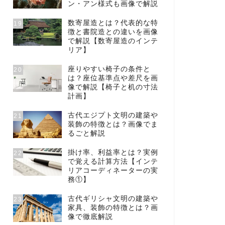
ン・アン様式も画像で解説
数寄屋造とは？代表的な特
19
徴と書院造との違いを画像
で解説【数寄屋造のインテ
リア】
座りやすい椅子の条件と
20
は？座位基準点や差尺を画
像で解説【椅子と机の寸法
計画】
古代エジプト文明の建築や
21
装飾の特徴とは？画像でま
るごと解説
掛け率、利益率とは？実例
22
で覚える計算方法【インテ
リアコーディネーターの実
務①】
古代ギリシャ文明の建築や
23
家具、装飾の特徴とは？画
像で徹底解説