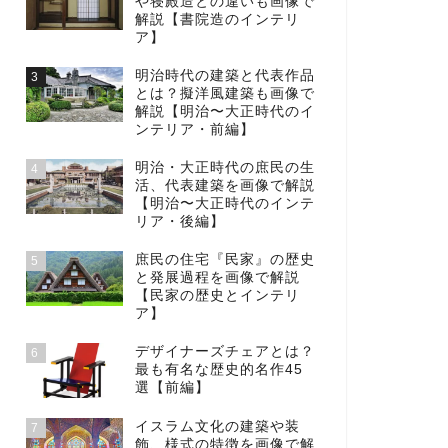
や寝殿造との違いも画像で
解説【書院造のインテリ
ア】
明治時代の建築と代表作品
3
とは？擬洋風建築も画像で
解説【明治〜大正時代のイ
ンテリア・前編】
明治・大正時代の庶民の生
4
活、代表建築を画像で解説
【明治〜大正時代のインテ
リア・後編】
庶民の住宅『民家』の歴史
5
と発展過程を画像で解説
【民家の歴史とインテリ
ア】
デザイナーズチェアとは？
6
最も有名な歴史的名作45
選【前編】
イスラム文化の建築や装
7
飾、様式の特徴を画像で解