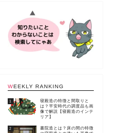
WEEKLY RANKING
寝殿造の特徴と間取りと
1
は？平安時代の調度品も画
像で解説【寝殿造のインテ
リア】
書院造とは？床の間の特徴
2