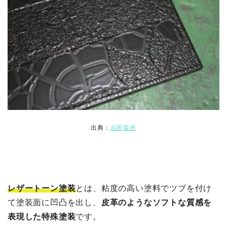
出典：
吉田着色
レザートーン塗装
とは、粘度の高い塗料でツブを付け
て塗装面に凹凸を出し、
皮革のようなソフトな質感を
表現した特殊塗装
です。