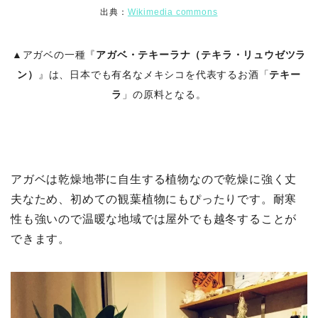
出典：
Wikimedia commons
▲アガベの一種『
アガベ・テキーラナ（テキラ・リュウゼツラ
ン）
』は、日本でも有名なメキシコを代表するお酒「
テキー
ラ
」の原料となる。
アガベは乾燥地帯に自生する植物なので乾燥に強く丈
夫なため、初めての観葉植物にもぴったりです。耐寒
性も強いので温暖な地域では屋外でも越冬することが
できます。