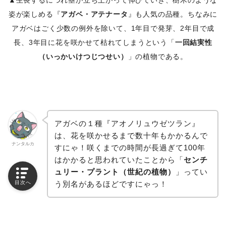
▲生長するにつれ茎が立ち上がって伸びていき、樹木のような
姿が楽しめる『
アガベ・アテナータ
』も人気の品種。ちなみに
アガベはごく少数の例外を除いて、1年目で発芽、2年目で成
長、3年目に花を咲かせて枯れてしまうという「
一回結実性
（いっかいけつじつせい）
」の植物である。
アガベの１種『アオノリュウゼツラン』
は、花を咲かせるまで数十年もかかるんで
ナンタルカ
すにゃ！咲くまでの時間が長過ぎて100年
はかかると思われていたことから「
センチ
ュリー・プラント（世紀の植物）
」ってい
目次へ
う別名があるほどですにゃっ！