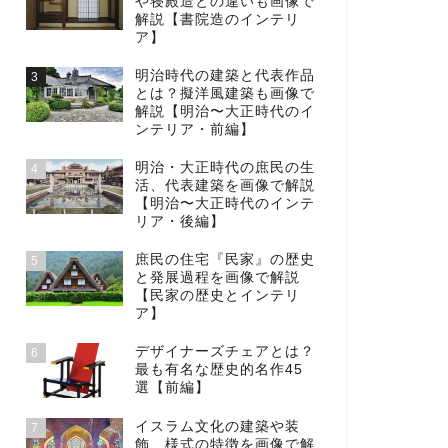
や寝殿造との違いも画像で
解説【書院造のインテリ
ア】
明治時代の建築と代表作品
3
とは？擬洋風建築も画像で
解説【明治〜大正時代のイ
ンテリア・前編】
明治・大正時代の庶民の生
4
活、代表建築を画像で解説
【明治〜大正時代のインテ
リア・後編】
庶民の住宅『民家』の歴史
5
と発展過程を画像で解説
【民家の歴史とインテリ
ア】
デザイナーズチェアとは？
6
最も有名な歴史的名作45
選【前編】
イスラム文化の建築や装
7
飾、様式の特徴を画像で解