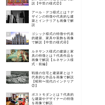
説【中世の様式②】
アール・デコ様式とは？デ
8
ザインの特徴や代表的な建
築とインテリアも画像で解
説
ゴシック様式の特徴や代表
9
的建築、家具や装飾を画像
で解説【中世の様式④】
ルネサンス様式の建築と家
10
具の特徴とは？代表作品を
画像で解説【ルネサンス様
式・前編】
戦後の住宅と建築家とは？
11
代表的な作品を画像で解説
【昭和〜現代のインテリア
②】
ポストモダンとは？代表的
12
な建築やデザイナーの特徴
を画像で解説