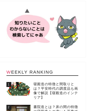
WEEKLY RANKING
寝殿造の特徴と間取りと
1
は？平安時代の調度品も画
像で解説【寝殿造のインテ
リア】
書院造とは？床の間の特徴
2