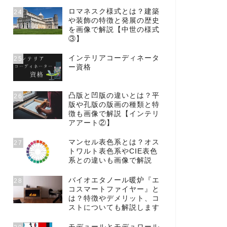
ロマネスク様式とは？建築
24
や装飾の特徴と発展の歴史
を画像で解説【中世の様式
③】
インテリアコーディネータ
25
ー資格
凸版と凹版の違いとは？平
26
版や孔版の版画の種類と特
徴も画像で解説【インテリ
アアート②】
マンセル表色系とは？オス
27
トワルト表色系やCIE表色
系との違いも画像で解説
バイオエタノール暖炉『エ
28
コスマートファイヤー』と
は？特徴やデメリット、コ
ストについても解説します
モデュールとモデュロール