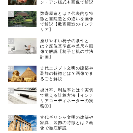
ン・アン様式も画像で解説
数寄屋造とは？代表的な特
19
徴と書院造との違いを画像
で解説【数寄屋造のインテ
リア】
座りやすい椅子の条件と
20
は？座位基準点や差尺を画
像で解説【椅子と机の寸法
計画】
古代エジプト文明の建築や
21
装飾の特徴とは？画像でま
るごと解説
掛け率、利益率とは？実例
22
で覚える計算方法【インテ
リアコーディネーターの実
務①】
古代ギリシャ文明の建築や
23
家具、装飾の特徴とは？画
像で徹底解説