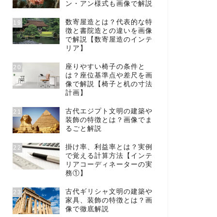
ン・アン様式も画像で解説
数寄屋造とは？代表的な特
19
徴と書院造との違いを画像
で解説【数寄屋造のインテ
リア】
座りやすい椅子の条件と
20
は？座位基準点や差尺を画
像で解説【椅子と机の寸法
計画】
古代エジプト文明の建築や
21
装飾の特徴とは？画像でま
るごと解説
掛け率、利益率とは？実例
22
で覚える計算方法【インテ
リアコーディネーターの実
務①】
古代ギリシャ文明の建築や
23
家具、装飾の特徴とは？画
像で徹底解説