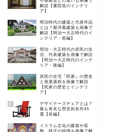
や寝殿造との違いも画像で
解説【書院造のインテリ
ア】
明治時代の建築と代表作品
3
とは？擬洋風建築も画像で
解説【明治〜大正時代のイ
ンテリア・前編】
明治・大正時代の庶民の生
4
活、代表建築を画像で解説
【明治〜大正時代のインテ
リア・後編】
庶民の住宅『民家』の歴史
5
と発展過程を画像で解説
【民家の歴史とインテリ
ア】
デザイナーズチェアとは？
6
最も有名な歴史的名作45
選【前編】
イスラム文化の建築や装
7
飾、様式の特徴を画像で解