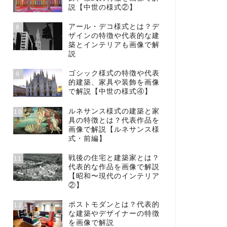
説【中世の様式②】
アール・デコ様式とは？デ
8
ザインの特徴や代表的な建
築とインテリアも画像で解
説
ゴシック様式の特徴や代表
9
的建築、家具や装飾を画像
で解説【中世の様式④】
ルネサンス様式の建築と家
10
具の特徴とは？代表作品を
画像で解説【ルネサンス様
式・前編】
戦後の住宅と建築家とは？
11
代表的な作品を画像で解説
【昭和〜現代のインテリア
②】
ポストモダンとは？代表的
12
な建築やデザイナーの特徴
を画像で解説