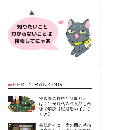
WEEKLY RANKING
寝殿造の特徴と間取りと
1
は？平安時代の調度品も画
像で解説【寝殿造のインテ
リア】
書院造とは？床の間の特徴
2