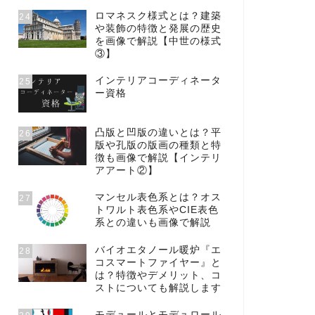
ロマネスク様式とは？建築
24
や装飾の特徴と発展の歴史
を画像で解説【中世の様式
③】
インテリアコーディネータ
25
ー資格
凸版と凹版の違いとは？平
26
版や孔版の版画の種類と特
徴も画像で解説【インテリ
アアート②】
マンセル表色系とは？オス
27
トワルト表色系やCIE表色
系との違いも画像で解説
バイオエタノール暖炉『エ
28
コスマートファイヤー』と
は？特徴やデメリット、コ
ストについても解説します
モデュールとモデュロール