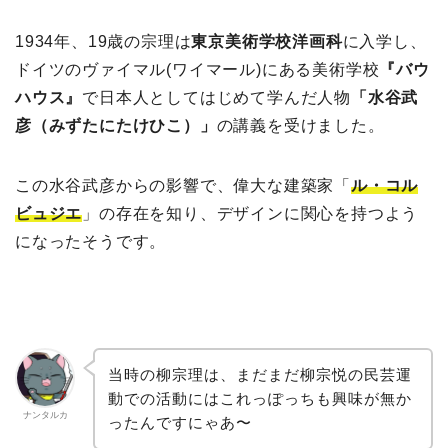
1934年、19歳の宗理は
東京美術学校洋画科
に入学し、
ドイツのヴァイマル(ワイマール)にある美術学校
『バウ
ハウス』
で日本人としてはじめて学んだ人物
「水谷武
彦（みずたにたけひこ）」
の講義を受けました。
この水谷武彦からの影響で、偉大な建築家「
ル・コル
ビュジエ
」の存在を知り、デザインに関心を持つよう
になったそうです。
当時の柳宗理は、まだまだ柳宗悦の民芸運
動での活動にはこれっぽっちも興味が無か
ナンタルカ
ったんですにゃあ〜