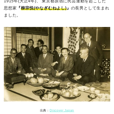
1915年(大正4年)、 東京都原宿に民芸運動を起こした
思想家
『
柳宗悦(やなぎむねよし)
』
の長男として生まれ
ました。
出典：
Discover Japan