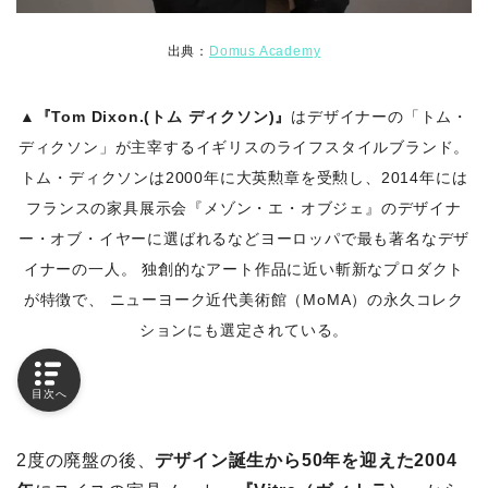
出典：
Domus Academy
▲
『Tom Dixon.(トム ディクソン)』
はデザイナーの「トム・
ディクソン」が主宰するイギリスのライフスタイルブランド。
トム・ディクソンは2000年に大英勲章を受勲し、2014年には
フランスの家具展示会『メゾン・エ・オブジェ』のデザイナ
ー・オブ・イヤーに選ばれるなどヨーロッパで最も著名なデザ
イナーの一人。 独創的なアート作品に近い斬新なプロダクト
が特徴で、 ニューヨーク近代美術館（MoMA）の永久コレク
ションにも選定されている。
目次へ
2度の廃盤の後、
デザイン誕生から50年を迎えた2004