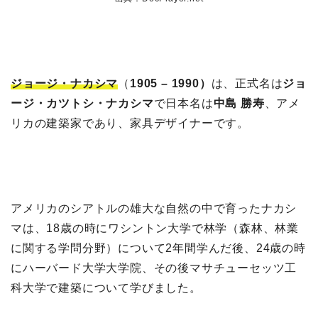
ジョージ・ナカシマ
（
1905 – 1990）
は、正式名は
ジョ
ージ・カツトシ・ナカシマ
で日本名は
中島 勝寿
、アメ
リカの建築家であり、家具デザイナーです。
アメリカのシアトルの雄大な自然の中で育ったナカシ
マは、18歳の時にワシントン大学で林学（森林、林業
に関する学問分野）について2年間学んだ後、24歳の時
にハーバード大学大学院、その後マサチューセッツ工
科大学で建築について学びました。