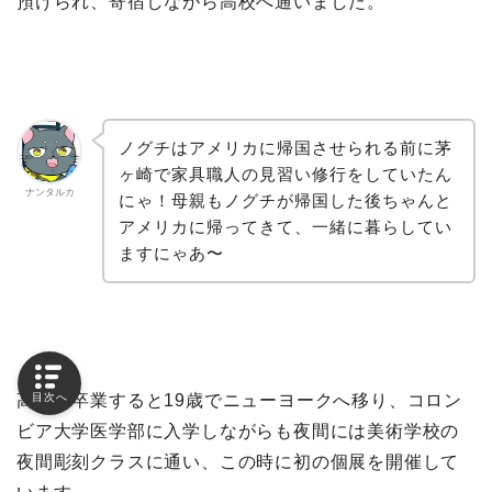
預けられ、寄宿しながら高校へ通いました。
ノグチはアメリカに帰国させられる前に茅
ヶ崎で家具職人の見習い修行をしていたん
ナンタルカ
にゃ！母親もノグチが帰国した後ちゃんと
アメリカに帰ってきて、一緒に暮らしてい
ますにゃあ〜
高校を卒業すると19歳でニューヨークへ移り、コロン
目次へ
ビア大学医学部に入学しながらも夜間には美術学校の
夜間彫刻クラスに通い、この時に初の個展を開催して