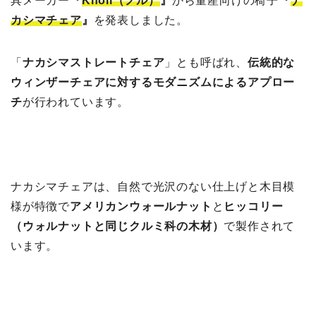
具メーカー
『
Knoll（ノル）
』
から量産向けの椅子
『
ナ
カシマチェア
』
を発表しました。
「
ナカシマストレートチェア
」とも呼ばれ、
伝統的な
ウィンザーチェアに対するモダニズムによるアプロー
チ
が行われています。
ナカシマチェアは、自然で光沢のない仕上げと木目模
様が特徴で
アメリカンウォールナット
と
ヒッコリー
（ウォルナットと同じクルミ科の木材）
で製作されて
います。