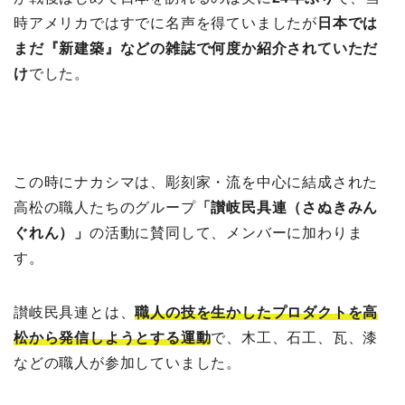
時アメリカではすでに名声を得ていましたが
日本では
まだ『新建築』などの雑誌で何度か紹介されていただ
け
でした。
この時にナカシマは、彫刻家・流を中心に結成された
高松の職人たちのグループ
「讃岐民具連（さぬきみん
ぐれん）」
の活動に賛同して、メンバーに加わりま
す。
讃岐民具連とは、
職人の技を生かしたプロダクトを高
松から発信しようとする運動
で、木工、石工、瓦、漆
などの職人が参加していました。