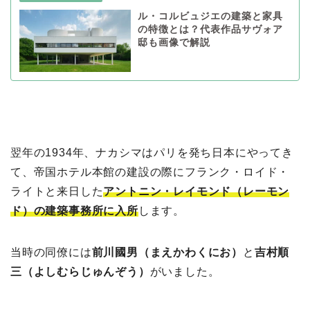
ル・コルビュジエの建築と家具
の特徴とは？代表作品サヴォア
邸も画像で解説
翌年の1934年、ナカシマはパリを発ち日本にやってき
て、帝国ホテル本館の建設の際にフランク・ロイド・
ライトと来日した
アントニン・レイモンド（レーモン
ド）の建築事務所に入所
します。
当時の同僚には
前川國男（まえかわくにお）
と
吉村順
三（よしむらじゅんぞう）
がいました。