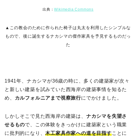
出典：
Wikimedia Commons
▲この教会のために作られた椅子は丸太を利用したシンプルな
もので、後に誕生するナカシマの傑作家具を予見するものだっ
た
1941年、ナカシマが36歳の時に、多くの建築家が次々
と新しい建築を試みていた西海岸の建築事情を知るた
め、
カルフォルニアまで視察旅行
にでかけました。
しかしそこで見た西海岸の建築は、
ナカシマを失望さ
せるもの
で、
この体験をきっかけに建築家という職業
に批判的になり、
木工家具作家への道を目指す
ことに