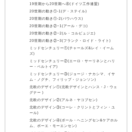
19世期から20世期へ④(ドイツ工作連盟)
20世期の動き①-1(デ・ステイル)
20世期の動き①-2(バウハウス)
20世期の動き②−1(アール・デコ)
20世期の動き②−2(ル・コルビュジエ)
20世期の動き②−3(フランク・ロイド・ライト)
ミッドセンチュリー①(チャールズ&レイ・イーム
ズ)
ミッドセンチュリー②(エーロ・サーリネンとハリ
ー・ベルトイア)
ミッドセンチュリー③(ジョージ・ナカシマ、イサ
ム・ノグチ、フィリップ・ジョンソン)
北欧のデザイン①(北欧デザインとハンス・J・ウェ
グナー )
北欧のデザイン②(アルネ・ヤコブセン)
北欧のデザイン③(コーレ・クリントとフィン・ユ
ール)
北欧のデザイン④(ポール・ヘニングセン&ケアホル
ム、ボーエ・モーエンセン)