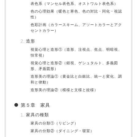
表色系（マンセル表色系、オストワルト表色系）
色の心理効果（暖色と寒色、色の対比・同化・視認
性）
色彩計画（カラースキーム、アソートカラーとアク
セントカラー）
造形
視覚心理と造形①（造形、注視点、焦点、明暗視、
恒常視）
視覚心理と造形②（錯視、ゲシュタルト、多義図
形、矛盾図形）
造形美の理論①（黄金比と白銀比、統一と変化、調
和と律動）
造形美の理論②（模様と文様と紋様）
第５章 家具
家具の種類
家具の分類①（リビング）
家具の分類②（ダイニング・寝室）