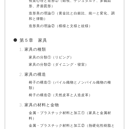
視覚心理と造形②（錯視、ゲシュタルト、多義図
形、矛盾図形）
造形美の理論①（黄金比と白銀比、統一と変化、調
和と律動）
造形美の理論②（模様と文様と紋様）
第５章 家具
家具の種類
家具の分類①（リビング）
家具の分類②（ダイニング・寝室）
家具の構造
椅子の構造①（パイル織物とノンパイル織物の種
類）
椅子の構造②（天然皮革と人造皮革）
家具の材料と金物
金属・プラスチック材料と加工①（家具と金属材
料）
金属・プラスチック材料と加工②（熱硬化性樹脂と