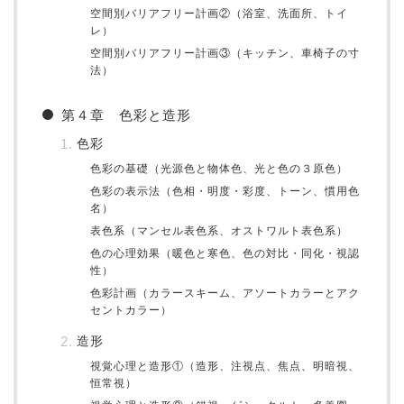
空間別バリアフリー計画②（浴室、洗面所、トイ
レ）
空間別バリアフリー計画③（キッチン、車椅子の寸
法）
第４章 色彩と造形
色彩
色彩の基礎（光源色と物体色、光と色の３原色）
色彩の表示法（色相・明度・彩度、トーン、慣用色
名）
表色系（マンセル表色系、オストワルト表色系）
色の心理効果（暖色と寒色、色の対比・同化・視認
性）
色彩計画（カラースキーム、アソートカラーとアク
セントカラー）
造形
視覚心理と造形①（造形、注視点、焦点、明暗視、
恒常視）