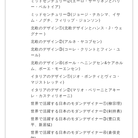
ミッドセンチュリー②(エーロ・サーリネンとハリ
ー・ベルトイア)
ミッドセンチュリー③(ジョージ・ナカシマ、イサ
ム・ノグチ、フィリップ・ジョンソン)
北欧のデザイン①(北欧デザインとハンス・J・ウェ
グナー )
北欧のデザイン②(アルネ・ヤコブセン)
北欧のデザイン③(コーレ・クリントとフィン・ユ
ール)
北欧のデザイン④(ポール・ヘニングセン&ケアホル
ム、ボーエ・モーエンセン)
イタリアのデザイン①(ジオ・ポンティとヴィコ・
マジストレッティ)
イタリアのデザイン②(マリオ・ベリーニとアキー
レ・カスティリオーニ)
世界で活躍する日本のモダンデザイナー①(柳宗理)
世界で活躍する日本のモダンデザイナー②(剣持勇)
世界で活躍する日本のモダンデザイナー③(豊口克
平、新居猛)
世界で活躍する日本のモダンデザイナー④(倉俣史