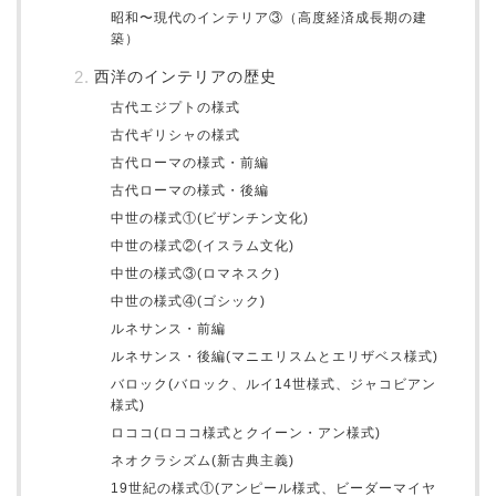
昭和〜現代のインテリア③（高度経済成長期の建
築）
西洋のインテリアの歴史
古代エジプトの様式
古代ギリシャの様式
古代ローマの様式・前編
古代ローマの様式・後編
中世の様式①(ビザンチン文化)
中世の様式②(イスラム文化)
中世の様式③(ロマネスク)
中世の様式④(ゴシック)
ルネサンス・前編
ルネサンス・後編(マニエリスムとエリザベス様式)
バロック(バロック、ルイ14世様式、ジャコビアン
様式)
ロココ(ロココ様式とクイーン・アン様式)
ネオクラシズム(新古典主義)
19世紀の様式①(アンピール様式、ビーダーマイヤ